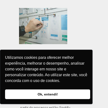
Como os desenvolvedores podem
Utilizamos cookies para oferecer melhor
experiência, melhorar o desempenho, analisar
aperfeiçoar a experiência do usuário
como você interage em nosso site e
com o UX Design?
personalizar conteúdo. Ao utilizar este site, você
2024-02-09
concorda com o uso de cookies.
Crédito da imagem: Unsplash Docente do
Ok, entendi!
Senac EAD revela que entre os aplicativos
mais utilizados no cotidiano, elaborados a
partir do processo estão: Spotify,