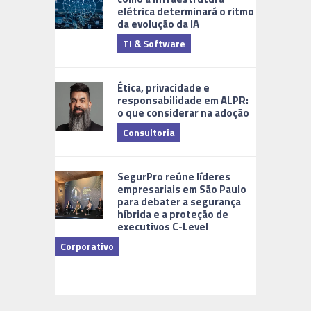
elétrica determinará o ritmo
da evolução da IA
TI & Software
Tecnologia
Ética, privacidade e
responsabilidade em ALPR:
o que considerar na adoção
Consultoria
Cidades Di
SegurPro reúne líderes
empresariais em São Paulo
para debater a segurança
híbrida e a proteção de
executivos C-Level
Corporativo