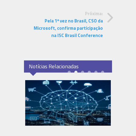
Próxima:
Pela 1ª vez no Brasil, CSO da
Microsoft, confirma participação
na ISC Brasil Conference
Notícias Relacionadas