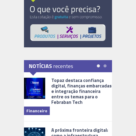
NOTÍCIAS
recentes
Topaz destaca confiança
digital, finanças embarcadas
e integração financeira
entre os temas para o
Febraban Tech
videomoni
Financeiro
Monitoram
A próxima fronteira digital:
como a infraestrutura