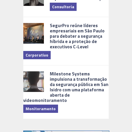
Consultoria
Cidades Di
SegurPro reúne líderes
empresariais em São Paulo
para debater a segurança
híbrida e a proteção de
executivos C-Level
Corporativo
Milestone Systems
impulsiona a transformação
da segurança pública em San
Isidro com uma plataforma
aberta de
videomonitoramento
Monitoramento