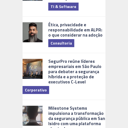
TI & Software
Tecnologia
Ética, privacidade e
responsabilidade em ALPR:
o que considerar na adoção
Consultoria
Cidades Di
SegurPro reúne líderes
empresariais em São Paulo
para debater a segurança
híbrida e a proteção de
executivos C-Level
Corporativo
Milestone Systems
impulsiona a transformação
da segurança pública em San
Isidro com uma plataforma