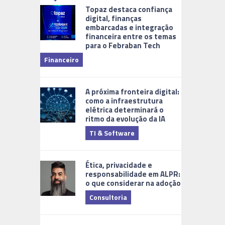
Topaz destaca confiança
digital, finanças
embarcadas e integração
financeira entre os temas
para o Febraban Tech
aberta de v
Financeiro
Monitorame
A próxima fronteira digital:
como a infraestrutura
elétrica determinará o
ritmo da evolução da IA
TI & Software
Tecnologia
Ética, privacidade e
responsabilidade em ALPR:
o que considerar na adoção
Consultoria
Cidades Digi