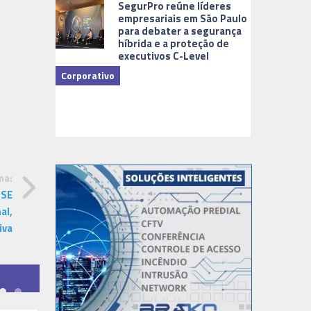
SegurPro reúne líderes
empresariais em São Paulo
para debater a segurança
híbrida e a proteção de
executivos C-Level
Corporativo
Dicas
ma:
SSE
al,
iva