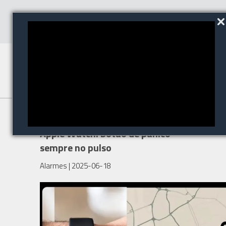
Atualização da app Ajax para
Apple Watch: botão de pânico
sempre no pulso
Alarmes
| 2025-06-18