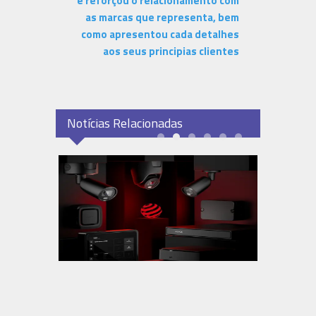
e reforçou o relacionamento com
as marcas que representa, bem
como apresentou cada detalhes
aos seus principias clientes
Notícias Relacionadas