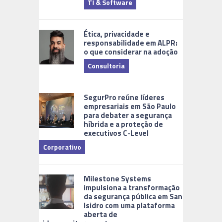
TI & Software
Tecnologia
Ética, privacidade e
responsabilidade em ALPR:
o que considerar na adoção
Consultoria
Cidades Di
SegurPro reúne líderes
empresariais em São Paulo
para debater a segurança
híbrida e a proteção de
executivos C-Level
Corporativo
Milestone Systems
impulsiona a transformação
da segurança pública em San
Isidro com uma plataforma
aberta de