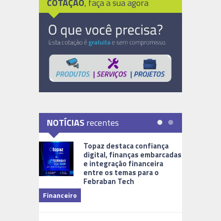
COTAÇÃO
, faça a sua agora
NOTÍCIAS
recentes
Topaz destaca confiança
digital, finanças embarcadas
e integração financeira
entre os temas para o
Febraban Tech
videomoni
Financeiro
Monitoram