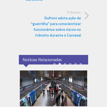
Próxima:
DuPont adota ação de
"guerrilha” para conscientizar
funcionários sobre riscos no
trânsito durante o Carnaval
Notícias Relacionadas