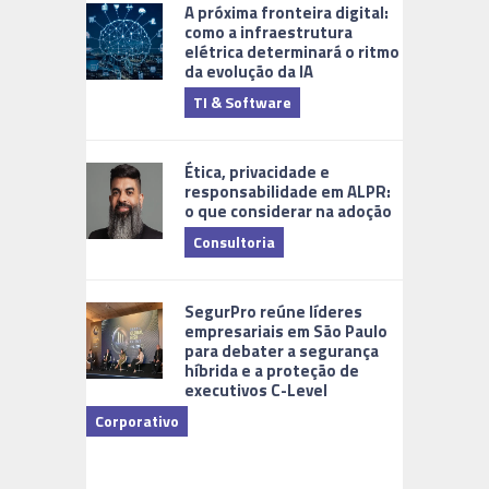
A próxima fronteira digital:
como a infraestrutura
elétrica determinará o ritmo
da evolução da IA
TI & Software
Tecnologia
Ética, privacidade e
responsabilidade em ALPR:
o que considerar na adoção
Consultoria
Cidades Di
SegurPro reúne líderes
empresariais em São Paulo
para debater a segurança
híbrida e a proteção de
executivos C-Level
Corporativo