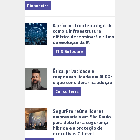
Financeiro
Monitoram
A próxima fronteira digital:
como a infraestrutura
elétrica determinará o ritmo
da evolução da IA
TI & Software
Tecnologia
Ética, privacidade e
responsabilidade em ALPR:
o que considerar na adoção
Consultoria
Cidades Di
SegurPro reúne líderes
empresariais em São Paulo
para debater a segurança
híbrida e a proteção de
executivos C-Level