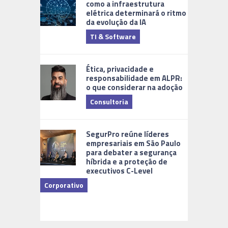
como a infraestrutura
elétrica determinará o ritmo
da evolução da IA
TI & Software
Tecnologia
Ética, privacidade e
responsabilidade em ALPR:
o que considerar na adoção
Consultoria
Cidades Di
SegurPro reúne líderes
empresariais em São Paulo
para debater a segurança
híbrida e a proteção de
executivos C-Level
Corporativo