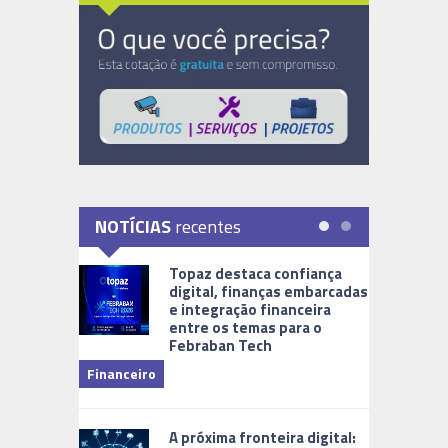
NOTÍCIAS
recentes
Topaz destaca confiança
digital, finanças embarcadas
e integração financeira
entre os temas para o
Febraban Tech
videomoni
Financeiro
Monitoram
A próxima fronteira digital: