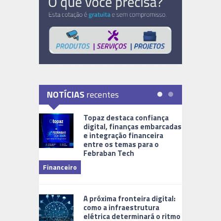
NOTÍCIAS
recentes
Topaz destaca confiança
digital, finanças embarcadas
e integração financeira
entre os temas para o
Febraban Tech
videomoni
Financeiro
Monitoram
A próxima fronteira digital:
como a infraestrutura
elétrica determinará o ritmo