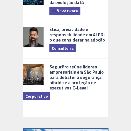
da evolução da IA
TI & Software
Tecnologia
Ética, privacidade e
responsabilidade em ALPR:
o que considerar na adoção
Consultoria
Cidades Di
SegurPro reúne líderes
empresariais em São Paulo
para debater a segurança
híbrida e a proteção de
executivos C-Level
Corporativo