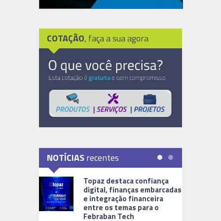
COTAÇÃO
, faça a sua agora
NOTÍCIAS
recentes
Topaz destaca confiança
digital, finanças embarcadas
e integração financeira
entre os temas para o
Febraban Tech
videomoni