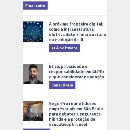
Financeiro
Monitoram
A próxima fronteira digital:
como a infraestrutura
elétrica determinará o ritmo
da evolução da IA
TI & Software
Tecnologia
Ética, privacidade e
responsabilidade em ALPR:
o que considerar na adoção
Consultoria
Cidades Di
SegurPro reúne líderes
empresariais em São Paulo
para debater a segurança
híbrida e a proteção de
executivos C-Level