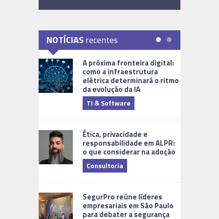
NOTÍCIAS
recentes
A próxima fronteira digital:
como a infraestrutura
elétrica determinará o ritmo
da evolução da IA
TI & Software
Tecnologia
Ética, privacidade e
responsabilidade em ALPR:
o que considerar na adoção
Consultoria
Cidades Di
SegurPro reúne líderes
empresariais em São Paulo
para debater a segurança