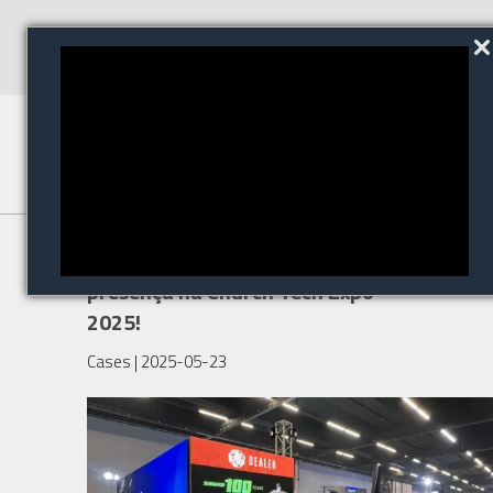
Dealer e parceiros marcam
presença na Church Tech Expo
2025!
Cases
| 2025-05-23