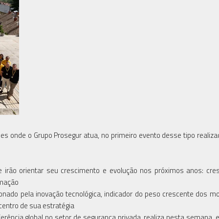
ses onde o Grupo Prosegur atua, no primeiro evento desse tipo realiz
ue irão orientar seu crescimento e evolução nos próximos anos: cre
rmação
onado pela inovação tecnológica, indicador do peso crescente dos m
centro de sua estratégia
eferência global no setor de segurança privada, realiza nesta semana, 