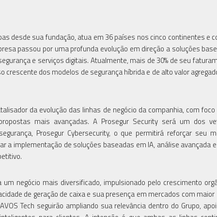
oas desde sua fundação, atua em 36 países nos cinco continentes e 
mpresa passou por uma profunda evolução em direção a soluções ba
ersegurança e serviços digitais. Atualmente, mais de 30% de seu faturam
so crescente dos modelos de segurança híbrida e de alto valor agrega
catalisador da evolução das linhas de negócio da companhia, com foco
e propostas mais avançadas. A Prosegur Security será um dos ve
segurança, Prosegur Cybersecurity, o que permitirá reforçar seu 
erar a implementação de soluções baseadas em IA, análise avançada e
titivo.
a um negócio mais diversificado, impulsionado pelo crescimento org
cidade de geração de caixa e sua presença em mercados com maior 
AVOS Tech seguirão ampliando sua relevância dentro do Grupo, ap