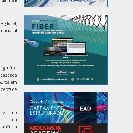
tinuem se
e global,
rnacional
SegurPro-
l baseada
 euros em
 cerca de
dade como
solidária
iciência