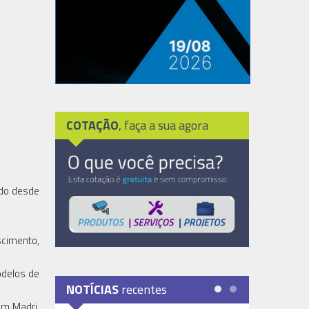
COTAÇÃO
, faça a sua agora
ado desde
scimento,
odelos de
NOTÍCIAS
recentes
em Madri,