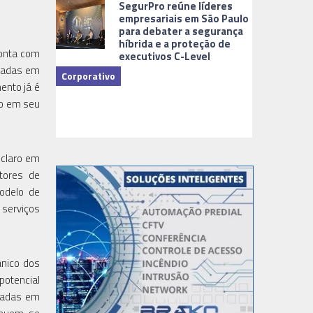
SegurPro reúne líderes
empresariais em São Paulo
para debater a segurança
híbrida e a proteção de
conta com
executivos C-Level
seadas em
Corporativo
ento já é
do em seu
Dicas
 claro em
tores de
modelo de
 serviços
ânico dos
potencial
oiadas em