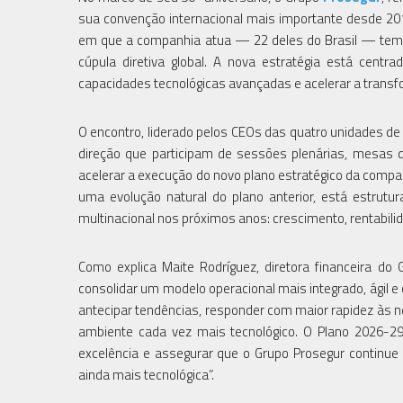
sua convenção internacional mais importante desde 201
em que a companhia atua — 22 deles do Brasil — tem c
cúpula diretiva global. A nova estratégia está cent
capacidades tecnológicas avançadas e acelerar a transf
O encontro, liderado pelos CEOs das quatro unidades de
direção que participam de sessões plenárias, mesas d
acelerar a execução do novo plano estratégico da compan
uma evolução natural do plano anterior, está estrutu
multinacional nos próximos anos: crescimento, rentabilid
Como explica Maite Rodríguez, diretora financeira do
consolidar um modelo operacional mais integrado, ágil e
antecipar tendências, responder com maior rapidez às
ambiente cada vez mais tecnológico. O Plano 2026-29
excelência e assegurar que o Grupo Prosegur continue 
ainda mais tecnológica”.