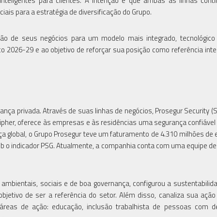
 inteligentes para clientes. A intenção é que ambas as linhas con
ais para a estratégia de diversificação do Grupo.
ão de seus negócios para um modelo mais integrado, tecnológico 
o 2026-29 e ao objetivo de reforçar sua posição como referência inte
ança privada. Através de suas linhas de negócios, Prosegur Security (
Cipher, oferece às empresas e às residências uma segurança confiáve
 global, o Grupo Prosegur teve um faturamento de 4.310 milhões de
ob o indicador PSG. Atualmente, a companhia conta com uma equipe de
ambientais, sociais e de boa governança, configurou a sustentabili
jetivo de ser a referência do setor. Além disso, canaliza sua ação 
reas de ação: educação, inclusão trabalhista de pessoas com def