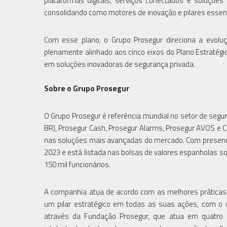
plataformas digitais, serviços conectados e soluções
consolidando como motores de inovação e pilares essenci
Com esse plano, o Grupo Prosegur direciona a evoluç
plenamente alinhado aos cinco eixos do Plano Estratégic
em soluções inovadoras de segurança privada.
Sobre o Grupo Prosegur
O Grupo Prosegur é referência mundial no setor de segur
BR), Prosegur Cash, Prosegur Alarms, Prosegur AVOS e 
nas soluções mais avançadas do mercado. Com presença
2023 e está listada nas bolsas de valores espanholas s
150 mil funcionários.
A companhia atua de acordo com as melhores práticas 
um pilar estratégico em todas as suas ações, com o ob
através da Fundação Prosegur, que atua em quatro á