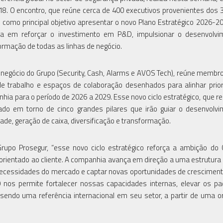
8. O encontro, que reúne cerca de 400 executivos provenientes dos 
omo principal objetivo apresentar o novo Plano Estratégico 2026-2
rada em reforçar o investimento em P&D, impulsionar o desenvolv
ormação de todas as linhas de negócio.
 negócio do Grupo (Security, Cash, Alarms e AVOS Tech), reúne membro
e trabalho e espaços de colaboração desenhados para alinhar prio
hia para o período de 2026 a 2029. Esse novo ciclo estratégico, que r
rado em torno de cinco grandes pilares que irão guiar o desenvolv
ade, geração de caixa, diversificação e transformação.
 Grupo Prosegur, “esse novo ciclo estratégico reforça a ambição do
 orientado ao cliente. A companhia avança em direção a uma estrutura
 necessidades do mercado e captar novas oportunidades de crescime
 nos permite fortalecer nossas capacidades internas, elevar os p
sendo uma referência internacional em seu setor, a partir de uma o