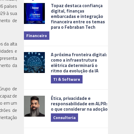
Topaz destaca confiança
36 países
digital, finanças
029 à sua
embarcadas e integração
imento de
financeira entre os temas
para o Febraban Tech
aberta de v
Financeiro
Monitorame
s da alta
ridades e
A próxima fronteira digital:
epresenta
como a infraestrutura
elétrica determinará o
imento da
ritmo da evolução da IA
TI & Software
Tecnologia
 Grupo de
 capaz de
Ética, privacidade e
nto em um
responsabilidade em ALPR:
o que considerar na adoção
adrões de
rientação
Consultoria
Cidades Digi