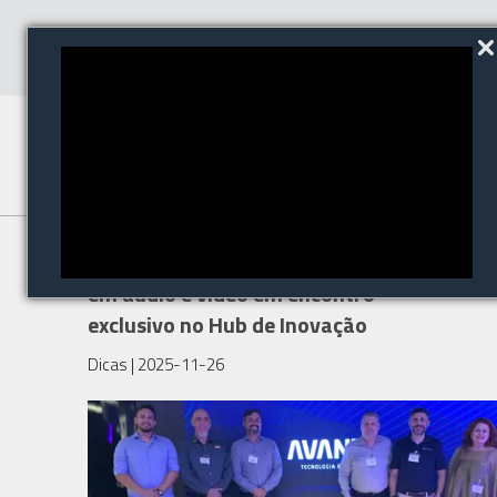
Avantia apresenta inovações
em áudio e vídeo em encontro
exclusivo no Hub de Inovação
Dicas
| 2025-11-26