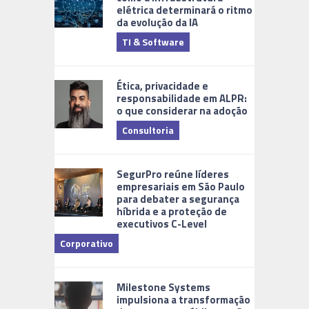
elétrica determinará o ritmo
da evolução da IA
TI & Software
Tecnologia
Ética, privacidade e
responsabilidade em ALPR:
o que considerar na adoção
Consultoria
Cidades Di
SegurPro reúne líderes
empresariais em São Paulo
para debater a segurança
híbrida e a proteção de
executivos C-Level
Corporativo
Milestone Systems
impulsiona a transformação