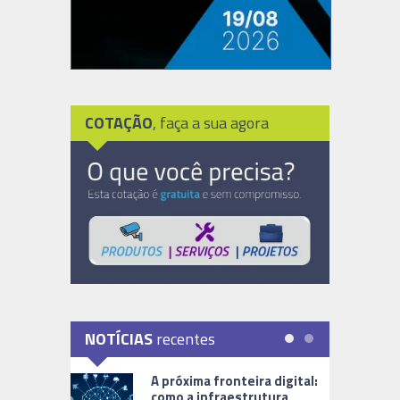
COTAÇÃO
, faça a sua agora
NOTÍCIAS
recentes
A próxima fronteira digital:
como a infraestrutura