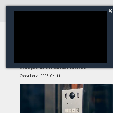
ABESE repudia lei que limita
atuação de portarias remotas
Consultoria
| 2025-07-11