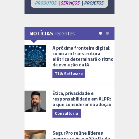
NOTÍCIAS
recentes
A próxima fronteira digital:
como a infraestrutura
elétrica determinará o ritmo
da evolução da IA
TI & Software
Tecnologia
Ética, privacidade e
responsabilidade em ALPR:
o que considerar na adoção
Consultoria
Cidades Di
SegurPro reúne líderes
empresariais em São Paulo