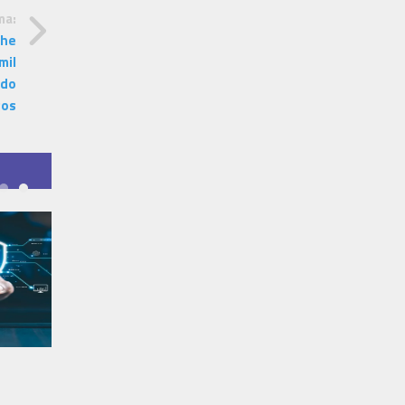
ma:
The
mil
ado
gos