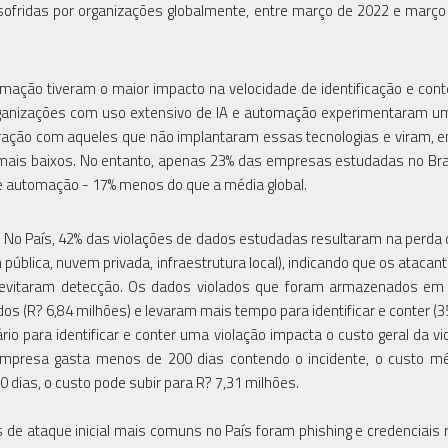
ofridas por organizações globalmente, entre março de 2022 e março
omação tiveram o maior impacto na velocidade de identificação e con
organizações com uso extensivo de IA e automação experimentaram um
aração com aqueles que não implantaram essas tecnologias e viram, 
 mais baixos. No entanto, apenas 23% das empresas estudadas no Bra
e automação - 17% menos do que a média global.
 No País, 42% das violações de dados estudadas resultaram na perda
pública, nuvem privada, infraestrutura local), indicando que os atacan
evitaram detecção. Os dados violados que foram armazenados em 
(R? 6,84 milhões) e levaram mais tempo para identificar e conter (35
o para identificar e conter uma violação impacta o custo geral da vi
 empresa gasta menos de 200 dias contendo o incidente, o custo m
dias, o custo pode subir para R? 7,31 milhões.
 de ataque inicial mais comuns no País foram phishing e credenciais