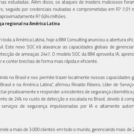
as estudadas. Além disso, os ataques de insiders maliciosos fora
hões, seguido por credenciais roubadas e comprometidas em R? 7,01 
a aproximadamente R? 6,84 milhões.
a regional na América Latina
toda a América Latina, hoje a IBM Consulting anunciou a abertura ofic
l. Este novo SOC irá alavancar as capacidades globais de gerenci
etecção de ameaças 24x7. O modelo SOC da IBM aproveita IA, apren
r e conter brechas de forma mais rápida e eficiente.
ndo no Brasil e nos permite trazer localmente nossas capacidades g
rasil e na América Latina", afirmou Rinaldo Ribeiro, Líder de Serviç
ctar proativamente e responder a incidentes de segurança cibernética p
o de 24% no custo de detecção e escalada no Brasil, devido à com
e serviços de segurança impulsionadas por IA e altamente autom
tende a mais de 3.000 clientes em todo o mundo, gerenciando mais de 