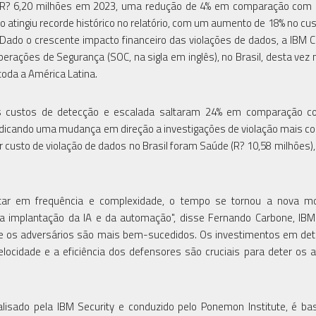
ara R? 6,20 milhões em 2023, uma redução de 4% em comparação com
ião atingiu recorde histórico no relatório, com um aumento de 18% no cu
ado o crescente impacto financeiro das violações de dados, a IBM C
perações de Segurança (SOC, na sigla em inglês), no Brasil, desta vez 
toda a América Latina.
 os custos de detecção e escalada saltaram 24% em comparação c
indicando uma mudança em direção a investigações de violação mais c
 custo de violação de dados no Brasil foram Saúde (R? 10,58 milhões),
tar em frequência e complexidade, o tempo se tornou a nova 
 implantação da IA e da automação", disse Fernando Carbone, IBM
de os adversários são mais bem-sucedidos. Os investimentos em de
cidade e a eficiência dos defensores são cruciais para deter os 
alisado pela IBM Security e conduzido pelo Ponemon Institute, é b