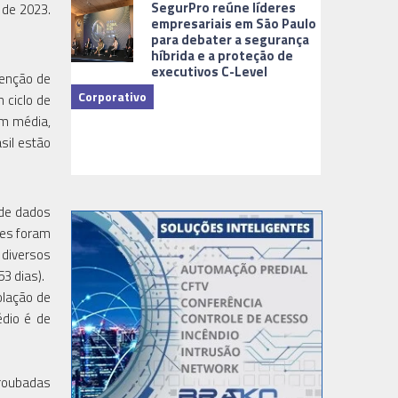
SegurPro reúne líderes
 de 2023.
empresariais em São Paulo
para debater a segurança
híbrida e a proteção de
executivos C-Level
tenção de
Corporativo
 ciclo de
em média,
sil estão
Dicas
 de dados
tes foram
diversos
3 dias).
olação de
édio é de
 roubadas