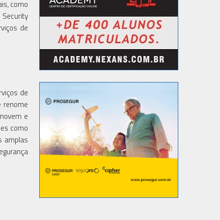
ais, como
 Security
rviços de
rviços de
de renome
e movem e
ções como
is amplas
segurança