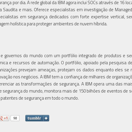
rança por dia. A rede global da IBM agora inclui SOCs através de 16 loc
rábia Saudita e mais. Oferece especialistas em investigação de Managed
pecialistas em segurança dedicados com forte expertise vertical, se
em holística para proteger ambientes de nuvem híbrida.
 e governos do mundo com um portfólio integrado de produtos e se
ica e recursos de automação. O portfólio, apoiado pela pesquisa 
rganizações prevejam ameaças, protejam os dados enquanto eles s
ovação nos negócios. A IBM tem a confiança de milhares de organiza
 e gerenciar as transformações de segurança. A IBM opera uma das ma
de segurança do mundo, monitora mais de 150 bilhões de eventos de 
0 patentes de segurança em todo o mundo.