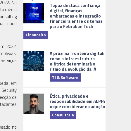
 2022. No
Topaz destaca confiança
sto médio
digital, finanças
embarcadas e integração
onsulting
financeira entre os temas
na cidade
para o Febraban Tech
aberta de v
Financeiro
Monitorame
om 2022,
A próxima fronteira digital:
omplexas.
como a infraestrutura
 Serviços
elétrica determinará o
ritmo da evolução da IA
TI & Software
Tecnologia
moeda em
 Security
Ética, privacidade e
tecção de
responsabilidade em ALPR:
atacantes
o que considerar na adoção
Consultoria
aseado no
Cidades Digi