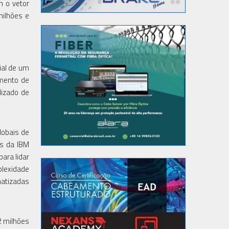
m o vetor
milhões e
ial de um
amento de
dizado de
lobais de
os da IBM
ara lidar
plexidade
atizadas
2 milhões