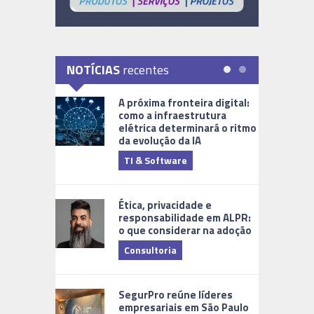
NOTÍCIAS
recentes
A próxima fronteira digital:
como a infraestrutura
elétrica determinará o ritmo
da evolução da IA
TI & Software
Tecnologia
Ética, privacidade e
responsabilidade em ALPR:
o que considerar na adoção
Consultoria
Cidades Di
SegurPro reúne líderes
empresariais em São Paulo