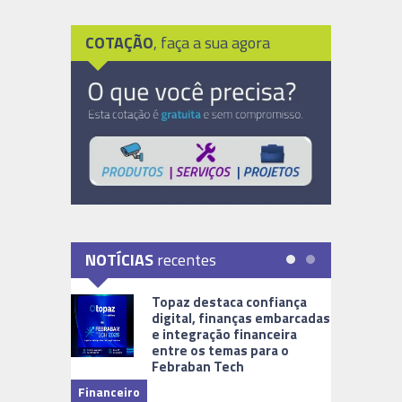
COTAÇÃO
, faça a sua agora
NOTÍCIAS
recentes
Topaz destaca confiança
digital, finanças embarcadas
e integração financeira
entre os temas para o
Febraban Tech
videomoni
Financeiro
Monitoram