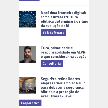
A próxima fronteira digital:
como a infraestrutura
elétrica determinará o ritmo
da evolução da IA
TI & Software
Tecnologia
Ética, privacidade e
responsabilidade em ALPR:
o que considerar na adoção
Consultoria
Cidades Di
SegurPro reúne líderes
empresariais em São Paulo
para debater a segurança
híbrida e a proteção de
executivos C-Level
Corporativo