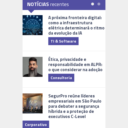
NOTÍCIAS
recentes
A próxima fronteira digital:
como a infraestrutura
elétrica determinará o ritmo
da evolução da IA
TI & Software
Tecnologia
Ética, privacidade e
responsabilidade em ALPR:
o que considerar na adoção
Consultoria
Cidades Di
SegurPro reúne líderes
empresariais em São Paulo
para debater a segurança
híbrida e a proteção de
executivos C-Level
Corporativo