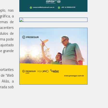
plo, nas
ráfica, a
stemas de
tacenters
dulos de
tema pode
ajustado
 e grande
ortantes
s de “Web
 Aliás, a
urada sob