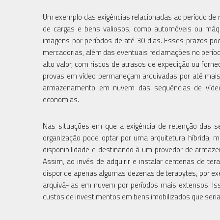
Um exemplo das exigências relacionadas ao período de 
de cargas e bens valiosos, como automóveis ou máqu
imagens por períodos de até 30 dias. Esses prazos po
mercadorias, além das eventuais reclamações no períod
alto valor, com riscos de atrasos de expedição ou forn
provas em vídeo permaneçam arquivadas por até mais de
armazenamento em nuvem das sequências de vídeo re
economias.
Nas situações em que a exigência de retenção das s
organização pode optar por uma arquitetura híbrida, 
disponibilidade e destinando à um provedor de armaz
Assim, ao invés de adquirir e instalar centenas de t
dispor de apenas algumas dezenas de terabytes, por ex
arquivá-las em nuvem por períodos mais extensos. Isso
custos de investimentos em bens imobilizados que seria