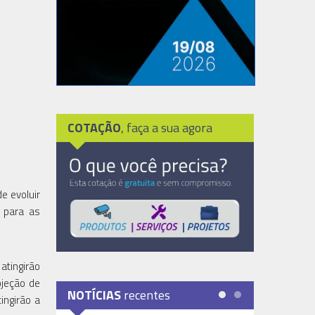
COTAÇÃO
, faça a sua agora
e evoluir
l para as
atingirão
ojeção de
NOTÍCIAS
recentes
ingirão a