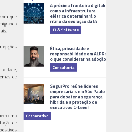
A próxima fronteira digital:
como a infraestrutura
elétrica determinará o
z com que
ritmo da evolução da IA
 migrando
TI & Software
Tecnologia
ais.
er opções
Ética, privacidade e
responsabilidade em ALPR:
o que considerar na adoção
Consultoria
bilidade,
stemas de
Cidades Digi
SegurPro reúne líderes
empresariais em São Paulo
para debater a segurança
híbrida e a proteção de
executivos C-Level
ituem uma
Corporativo
ntação de
Dicas
positivos