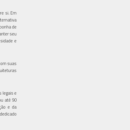
re si. Em
ternativa
sponha de
anter seu
ssidade e
 com suas
uiteturas
 legais e
ou até 90
ção e da
 dedicado