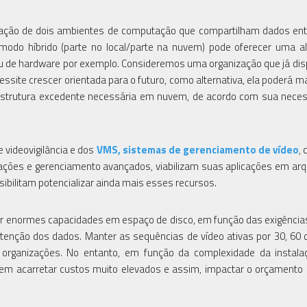
nação de dois ambientes de computação que compartilham dados ent
do híbrido (parte no local/parte na nuvem) pode oferecer uma al
ou de hardware por exemplo. Consideremos uma organização que já di
ssite crescer orientada para o futuro, como alternativa, ela poderá m
raestrutura excedente necessária em nuvem, de acordo com sua nece
 videovigilância e dos
VMS, sistemas de gerenciamento de vídeo
,
urações e gerenciamento avançados, viabilizam suas aplicações em arq
sibilitam potencializar ainda mais esses recursos.
enormes capacidades em espaço de disco, em função das exigências
enção dos dados. Manter as sequências de vídeo ativas por 30, 60 
organizações. No entanto, em função da complexidade da instala
em acarretar custos muito elevados e assim, impactar o orçamento