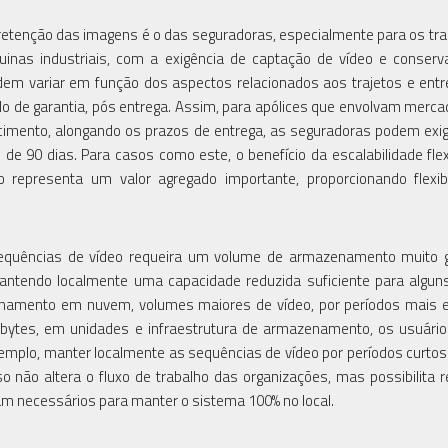
retenção das imagens é o das seguradoras, especialmente para os tr
inas industriais, com a exigência de captação de vídeo e conser
dem variar em função dos aspectos relacionados aos trajetos e ent
o de garantia, pós entrega. Assim, para apólices que envolvam merca
ecimento, alongando os prazos de entrega, as seguradoras podem exig
 90 dias. Para casos como este, o benefício da escalabilidade flex
presenta um valor agregado importante, proporcionando flexibi
equências de vídeo requeira um volume de armazenamento muito g
mantendo localmente uma capacidade reduzida suficiente para algun
enamento em nuvem, volumes maiores de vídeo, por períodos mais 
erabytes, em unidades e infraestrutura de armazenamento, os usuár
emplo, manter localmente as sequências de vídeo por períodos curtos
 não altera o fluxo de trabalho das organizações, mas possibilita r
m necessários para manter o sistema 100% no local.