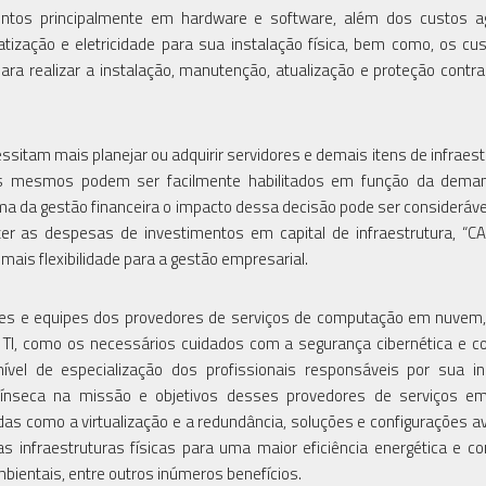
entos principalmente em hardware e software, além dos custos a
tização e eletricidade para sua instalação física, bem como, os cu
ara realizar a instalação, manutenção, atualização e proteção contr
tam mais planejar ou adquirir servidores e demais itens de infraest
os mesmos podem ser facilmente habilitados em função da dema
a da gestão financeira o impacto dessa decisão pode ser considerável
 as despesas de investimentos em capital de infraestrutura, “CA
ais flexibilidade para a gestão empresarial.
ões e equipes dos provedores de serviços de computação em nuvem
e TI, como os necessários cuidados com a segurança cibernética e c
vel de especialização dos profissionais responsáveis por sua in
trínseca na missão e objetivos desses provedores de serviços e
ídas como a virtualização e a redundância, soluções e configurações 
s infraestruturas físicas para uma maior eficiência energética e c
ientais, entre outros inúmeros benefícios.