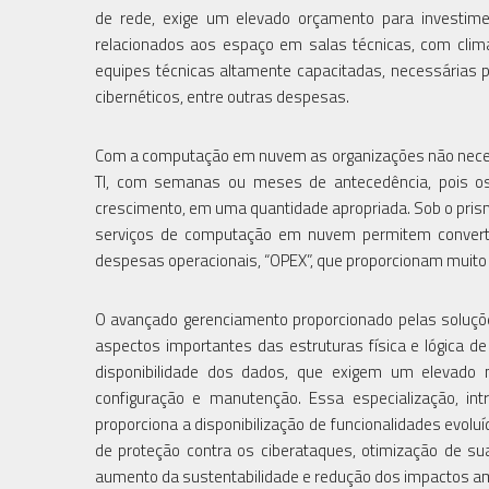
de rede, exige um elevado orçamento para investim
relacionados aos espaço em salas técnicas, com clima
equipes técnicas altamente capacitadas, necessárias p
cibernéticos, entre outras despesas.
Com a computação em nuvem as organizações não necessi
TI, com semanas ou meses de antecedência, pois 
crescimento, em uma quantidade apropriada. Sob o prism
serviços de computação em nuvem permitem converter
despesas operacionais, “OPEX”, que proporcionam muito m
O avançado gerenciamento proporcionado pelas soluç
aspectos importantes das estruturas física e lógica d
disponibilidade dos dados, que exigem um elevado ní
configuração e manutenção. Essa especialização, in
proporciona a disponibilização de funcionalidades evolu
de proteção contra os ciberataques, otimização de sua
aumento da sustentabilidade e redução dos impactos amb