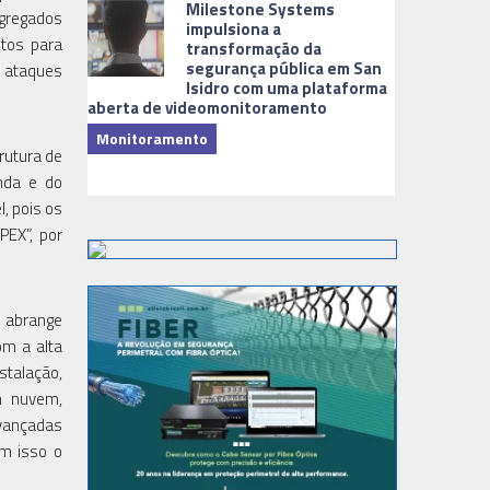
Milestone Systems
gregados
impulsiona a
stos para
transformação da
segurança pública em San
a ataques
Isidro com uma plataforma
aberta de videomonitoramento
Monitoramento
rutura de
TI & Softwa
nda e do
, pois os
PEX”, por
, abrange
om a alta
stalação,
m nuvem,
avançadas
om isso o