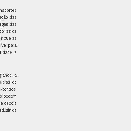
ansportes
vação das
regas das
dorias de
ir que as
ível para
lidade e
rande, a
s dias de
extensos.
ios podem
 e depois
eduzir os