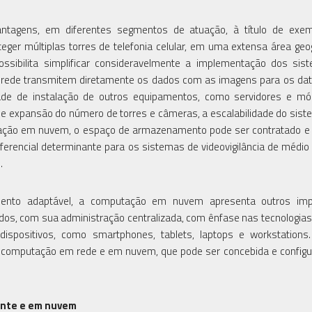
ntagens, em diferentes segmentos de atuação, à título de exem
er múltiplas torres de telefonia celular, em uma extensa área geog
ossibilita simplificar consideravelmente a implementação dos si
 em rede transmitem diretamente os dados com as imagens para os da
de de instalação de outros equipamentos, como servidores e mó
 expansão do número de torres e câmeras, a escalabilidade do sis
ção em nuvem, o espaço de armazenamento pode ser contratado e 
erencial determinante para os sistemas de videovigilância de médio
.
namento adaptável, a computação em nuvem apresenta outros imp
ados, com sua administração centralizada, com ênfase nas tecnologia
dispositivos, como smartphones, tablets, laptops e workstations.
 da computação em rede e em nuvem, que pode ser concebida e config
ente e em nuvem