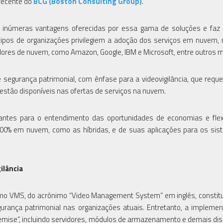
 recente do
BCG (Boston Consulting Group)
.
las inúmeras vantagens oferecidas por essa gama de soluções e fa
ipos de organizações privilegiem a adoção dos serviços em nuvem,
ores de nuvem, como Amazon, Google, IBM e Microsoft, entre outros m
 segurança patrimonial, com ênfase para a videovigilância, que requ
tão disponíveis nas ofertas de serviços na nuvem.
antes para o entendimento das oportunidades de economias e flexi
00% em nuvem, como as híbridas, e de suas aplicações para os si
ilância
omo VMS, do acrônimo “Video Management System” em inglês, const
ança patrimonial nas organizações atuais. Entretanto, a impleme
emise”, incluindo servidores, módulos de armazenamento e demais dis