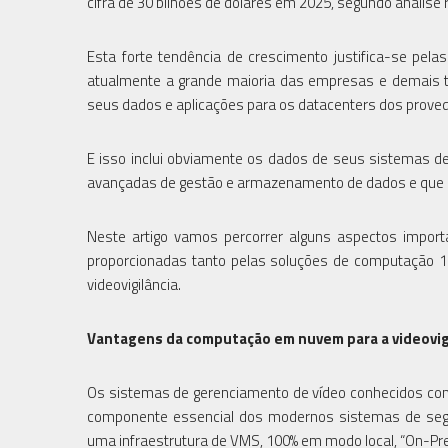
cifra de 30 bilhões de dólares em 2025, segundo análise
Esta forte tendência de crescimento justifica-se pe
atualmente a grande maioria das empresas e demais t
seus dados e aplicações para os datacenters dos proved
E isso inclui obviamente os dados de seus sistemas de
avançadas de gestão e armazenamento de dados e que es
Neste artigo vamos percorrer alguns aspectos import
proporcionadas tanto pelas soluções de computação 1
videovigilância.
Vantagens da computação em nuvem para a videovig
Os sistemas de gerenciamento de vídeo conhecidos c
componente essencial dos modernos sistemas de segur
uma infraestrutura de VMS, 100% em modo local, “On-Pr