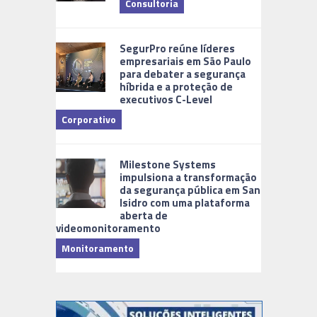
Consultoria
Cidades Di
SegurPro reúne líderes
empresariais em São Paulo
para debater a segurança
híbrida e a proteção de
executivos C-Level
Corporativo
Milestone Systems
impulsiona a transformação
da segurança pública em San
Isidro com uma plataforma
aberta de
videomonitoramento
Monitoramento