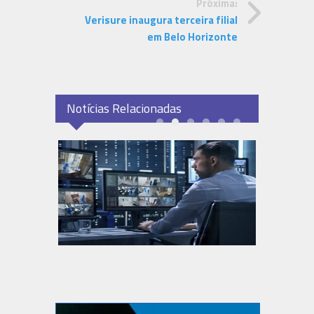
Próxima:
Verisure inaugura terceira filial
em Belo Horizonte
Notícias Relacionadas