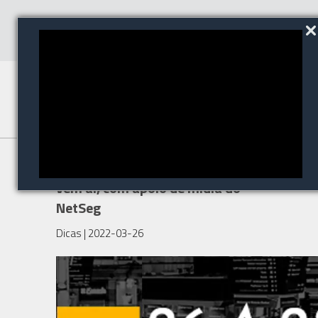
O Global Security Week 2022
vem aí, com apoio de mídia do
NetSeg
Dicas
| 2022-03-26