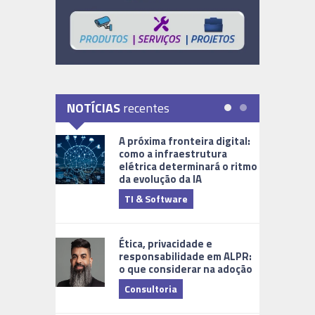
NOTÍCIAS
recentes
A próxima fronteira digital:
como a infraestrutura
elétrica determinará o ritmo
da evolução da IA
TI & Software
Tecnologia
Ética, privacidade e
responsabilidade em ALPR:
o que considerar na adoção
Consultoria
Cidades Di