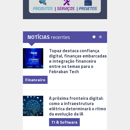
NOTÍCIAS
recentes
Topaz destaca confiança
digital, finanças embarcadas
e integração financeira
entre os temas para o
Febraban Tech
videomoni
Financeiro
Monitoram
A próxima fronteira digital:
como a infraestrutura
elétrica determinará o ritmo
da evolução da IA
TI & Software
Tecnologia