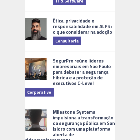
TI & Software
Tecnologia
Ética, privacidade e
responsabilidade em ALPR:
o que considerar na adoção
Consultoria
Cidades Di
SegurPro reúne líderes
empresariais em São Paulo
para debater a segurança
híbrida e a proteção de
executivos C-Level
Corporativo
Milestone Systems
impulsiona a transformação
da segurança pública em San
Isidro com uma plataforma
aberta de