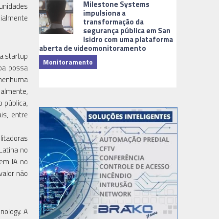
Milestone Systems
tunidades
impulsiona a
cialmente
transformação da
segurança pública em San
Isidro com uma plataforma
aberta de videomonitoramento
a startup
Monitoramento
soa possa
TI & Softwa
r nenhuma
ualmente,
 pública,
is, entre
litadoras
Latina no
 em IA no
valor não
nology. A