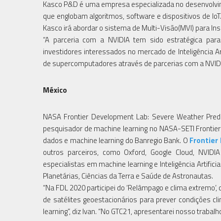
Kasco P&D é uma empresa especializada no desenvolvim
que englobam algoritmos, software e dispositivos de IoT
Kasco irá abordar o sistema de Multi-Visão(MVI) para Ins
“A parceria com a NVIDIA tem sido estratégica pa
investidores interessados no mercado de Inteligência Ar
de supercomputadores através de parcerias com a NVIDI
México
NASA Frontier Development Lab: Severe Weather Predic
pesquisador de machine learning no NASA-SETI Frontier 
dados e machine learning do Banregio Bank. O
Frontier
outros parceiros, como Oxford, Google Cloud, NVIDI
especialistas em machine learning e Inteligência Artifici
Planetárias, Ciências da Terra e Saúde de Astronautas.
“Na FDL 2020 participei do ‘Relâmpago e clima extremo’,
de satélites geoestacionários para prever condições cl
learning”, diz Ivan. “No GTC21, apresentarei nosso trab