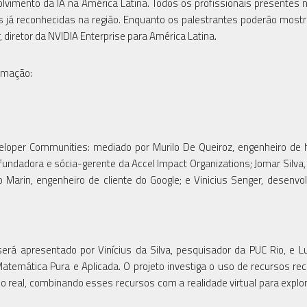
olvimento da IA na América Latina. Todos os profissionais presentes 
 já reconhecidas na região. Enquanto os palestrantes poderão mostr
, diretor da NVIDIA Enterprise para América Latina.
ramação:
eveloper Communities: mediado por Murilo De Queiroz, engenheiro de
fundadora e sócia-gerente da Accel Impact Organizations; Jomar Silva,
Marin, engenheiro de cliente do Google; e Vinicius Senger, desenvo
 será apresentado por Vinícius da Silva, pesquisador da PUC Rio, e Lu
Matemática Pura e Aplicada. O projeto investiga o uso de recursos re
eal, combinando esses recursos com a realidade virtual para explo