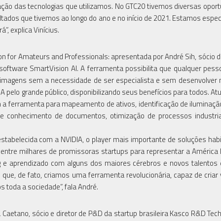
ação das tecnologias que utilizamos. No GTC20 tivemos diversas opor
ltados que tivemos ao longo do ano e no início de 2021. Estamos espe
, explica Vinícius.
ion for Amateurs and Professionals: apresentada por André Sih, sócio d
 software SmartVision AI. A ferramenta possibilita que qualquer pes
o de imagens sem a necessidade de ser especialista e sem desenvolve
 pelo grande público, disponibilizando seus benefícios para todos. At
 a ferramenta para mapeamento de ativos, identificação de iluminação
de conhecimento de documentos, otimização de processos industria
estabelecida com a NVIDIA, o player mais importante de soluções habi
 entre milhares de promissoras startups para representar a América 
ing e aprendizado com alguns dos maiores cérebros e novos talentos
ue, de fato, criamos uma ferramenta revolucionária, capaz de criar 
toda a sociedade”, fala André.
 Caetano, sócio e diretor de P&D da startup brasileira Kasco R&D Tech