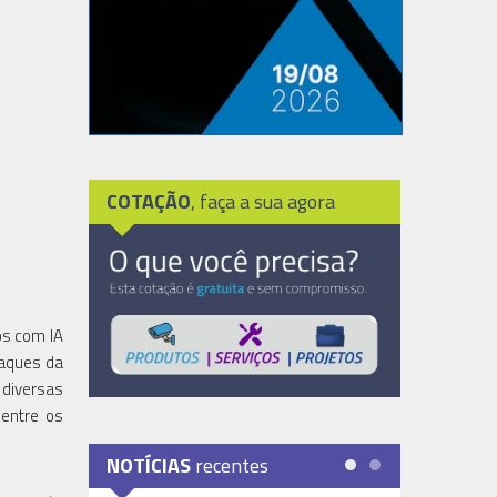
COTAÇÃO
, faça a sua agora
os com IA
taques da
diversas
 entre os
NOTÍCIAS
recentes