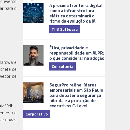
no evento
A próxima fronteira digital:
ar para o
como a infraestrutura
elétrica determinará o
ritmo da evolução da IA
TI & Software
Tecnologia
Ética, privacidade e
responsabilidade em ALPR:
o que considerar na adoção
 hardware
Consultoria
 chefe de
lvedor de
Cidades Digi
SegurPro reúne líderes
empresariais em São Paulo
para debater a segurança
híbrida e a proteção de
executivos C-Level
iz Velho,
centes de
Corporativo
rar novas
Dicas