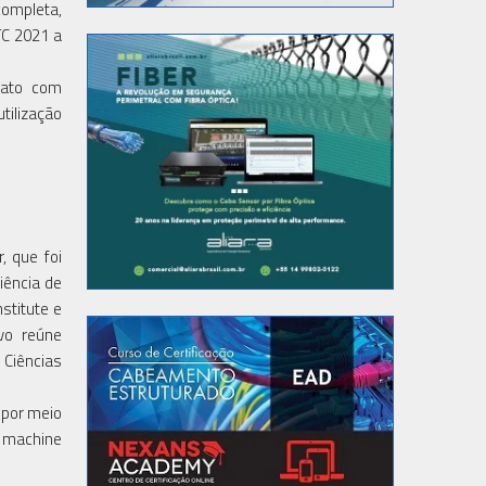
completa,
TC 2021 a
tato com
tilização
, que foi
iência de
stitute e
ivo reúne
 Ciências
 por meio
e machine