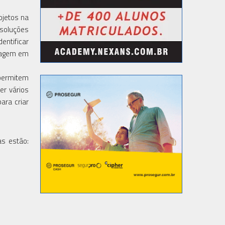
ojetos na
 soluções
entificar
imagem em
 permitem
er vários
ara criar
as estão: