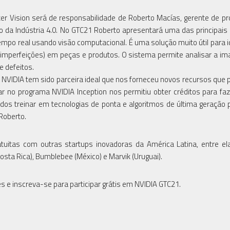
er Vision será de responsabilidade de Roberto Macías, gerente de pr
o da Indústria 4.0. No GTC21 Roberto apresentará uma das principais
po real usando visão computacional. É uma solução muito útil para id
s imperfeições) em peças e produtos. O sistema permite analisar a 
e defeitos.
 NVIDIA tem sido parceira ideal que nos forneceu novos recursos que
r no programa NVIDIA Inception nos permitiu obter créditos para faz
os treinar em tecnologias de ponta e algoritmos de última geração p
Roberto.
uitas com outras startups inovadoras da América Latina, entre el
osta Rica), Bumblebee (México) e Marvik (Uruguai).
 e inscreva-se para participar grátis em NVIDIA GTC21.