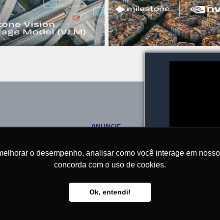
ANUNCIE
SOBRE
CONTATO
melhorar o desempenho, analisar como você interage em nosso sit
concorda com o uso de cookies.
Ok, entendi!