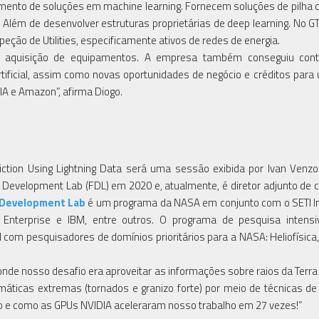
ento de soluções em machine learning. Fornecem soluções de pilha 
. Além de desenvolver estruturas proprietárias de deep learning. No G
peção de Utilities, especificamente ativos de redes de energia.
ra aquisição de equipamentos. A empresa também conseguiu con
tificial, assim como novas oportunidades de negócio e créditos para u
A e Amazon”, afirma Diogo.
tion Using Lightning Data será uma sessão exibida por Ivan Venzor
Development Lab (FDL) em 2020 e, atualmente, é diretor adjunto de c
 Development Lab
é um programa da NASA em conjunto com o SETI In
A Enterprise e IBM, entre outros. O programa de pesquisa intens
al com pesquisadores de domínios prioritários para a NASA: Heliofísica,
 onde nosso desafio era aproveitar as informações sobre raios da Terra
imáticas extremas (tornados e granizo forte) por meio de técnicas d
alho e como as GPUs NVIDIA aceleraram nosso trabalho em 27 vezes!”