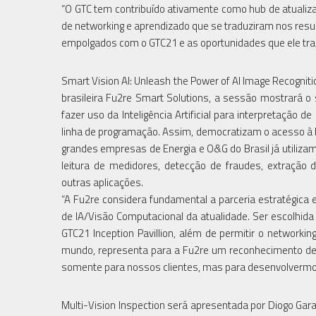
“O GTC tem contribuído ativamente como hub de atualiz
de networking e aprendizado que se traduziram nos resu
empolgados com o GTC21 e as oportunidades que ele trará”
Smart Vision AI: Unleash the Power of AI Image Recognit
brasileira Fu2re Smart Solutions, a sessão mostrará o
fazer uso da Inteligência Artificial para interpretaçã
linha de programação. Assim, democratizam o acesso à IA
grandes empresas de Energia e O&G do Brasil já utilizam
leitura de medidores, detecção de fraudes, extração 
outras aplicações.
“A Fu2re considera fundamental a parceria estratégica 
de IA/Visão Computacional da atualidade. Ser escolhida
GTC21 Inception Pavillion, além de permitir o network
mundo, representa para a Fu2re um reconhecimento de q
somente para nossos clientes, mas para desenvolvermos 
Multi-Vision Inspection será apresentada por Diogo Gara