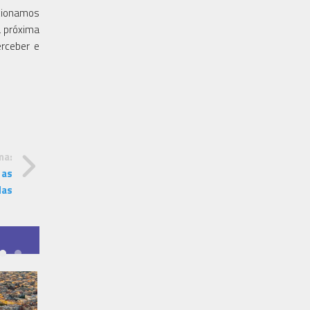
ucionamos
a próxima
rceber e
ma:
 as
das