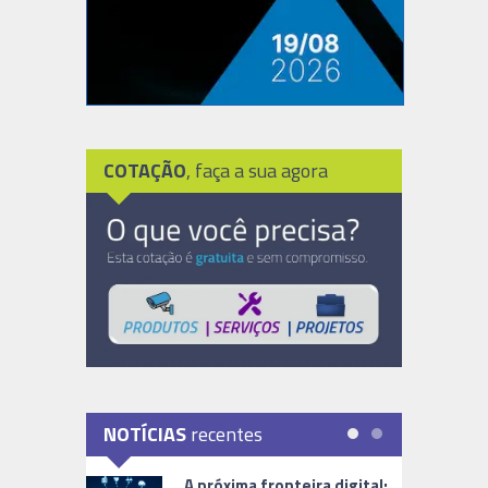
COTAÇÃO
, faça a sua agora
NOTÍCIAS
recentes
A próxima fronteira digital: