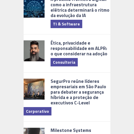
como a infraestrutura
elétrica determinará o ritmo
da evolução da IA
TI & Software
Tecnologia
Ética, privacidade e
responsabilidade em ALPR:
o que considerar na adoção
Consultoria
Cidades Di
SegurPro reúne líderes
empresariais em São Paulo
para debater a segurança
híbrida e a proteção de
executivos C-Level
Corporativo
Milestone Systems