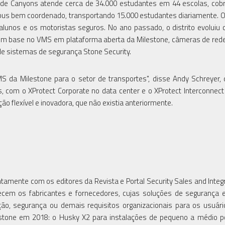
ar de Canyons atende cerca de 34.000 estudantes em 44 escolas, cob
bus bem coordenado, transportando 15.000 estudantes diariamente. 
 alunos e os motoristas seguros. No ano passado, o distrito evolui
 com base no VMS em plataforma aberta da Milestone, câmeras de rede
de sistemas de segurança Stone Security.
da Milestone para o setor de transportes", disse Andy Schreyer,
, com o XProtect Corporate no data center e o XProtect Interconnect
o flexível e inovadora, que não existia anteriormente.
amente com os editores da Revista e Portal Security Sales and Integr
cem os fabricantes e fornecedores, cujas soluções de segurança e
, segurança ou demais requisitos organizacionais para os usuário
tone em 2018: o Husky X2 para instalações de pequeno a médio po