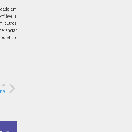
undada em
nfiável e
om outros
gerenciar
orativo:
ma:
019