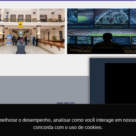
ANUNCIE
SOBRE
CONTATO
melhorar o desempenho, analisar como você interage em nosso sit
concorda com o uso de cookies.