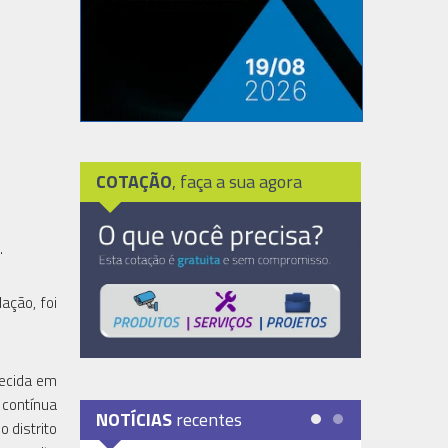
COTAÇÃO
, faça a sua agora
.
ação, foi
hecida em
 contínua
NOTÍCIAS
recentes
 distrito