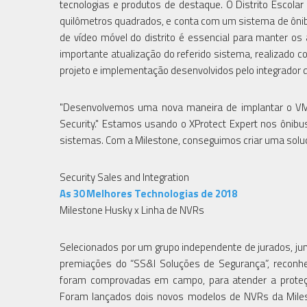
tecnologias e produtos de destaque. O Distrito Escol
quilômetros quadrados, e conta com um sistema de ôni
de vídeo móvel do distrito é essencial para manter os
importante atualização do referido sistema, realizado
projeto e implementação desenvolvidos pelo integrador 
"Desenvolvemos uma nova maneira de implantar o VMS 
Security." Estamos usando o XProtect Expert nos ônibus
sistemas. Com a Milestone, conseguimos criar uma soluçã
Security Sales and Integration
As 30 Melhores Technologias de 2018
Milestone Husky x Linha de NVRs
Selecionados por um grupo independente de jurados, junt
premiações do “SS&I Soluções de Segurança”, reconhe
foram comprovadas em campo, para atender a proteção
Foram lançados dois novos modelos de NVRs da Miles