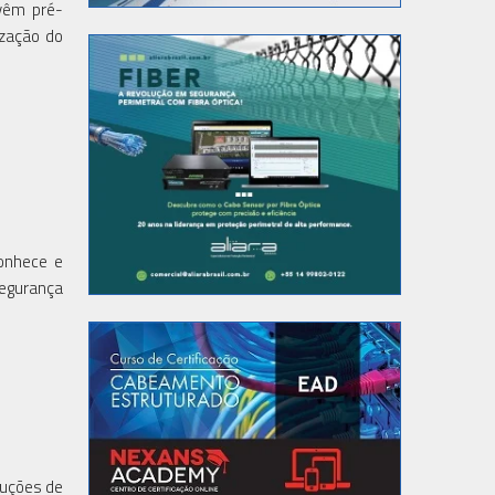
vêm pré-
ização do
onhece e
segurança
luções de