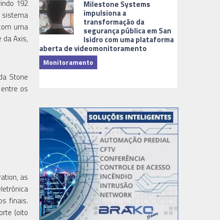
rindo 192
Milestone Systems
impulsiona a
O sistema
transformação da
u com uma
segurança pública em San
 da Axis,
Isidro com uma plataforma
aberta de videomonitoramento
Monitoramento
TI & Softwa
 da Stone
 entre os
ation, as
letrônica
s finais.
rte (oito