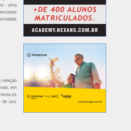
es - uma
renciadas
versidade
a seleção
onais, em
cionou os
e de uso,