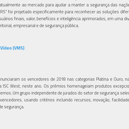
atualmente ao mercado para ajudar a manter a segurança das naçõ
ORS" foi projetado especificamente para reconhecer as soluções dife
rios finais, valor, benefícios e inteligência aprimorados, em uma di
torial, empresarial e de segurança pública.
 Vídeo (VMS)
, anunciaram os vencedores de 2018 nas categorias Platina e Ouro, n
na ISC West, neste ano. Os prêmios homenageiam produtos excepci
vernos. Um grupo independente de jurados do setor de segurança sele
encedores, usando critérios incluindo recursos, inovação, facilidad
 de segurança.