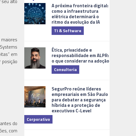
 seu alto
A próxima fronteira digital:
como a infraestrutura
elétrica determinará o
ritmo da evolução da IA
TI & Software
Tecnologia
s maiores
e Systems
Ética, privacidade e
eitas” em
responsabilidade em ALPR:
o que considerar na adoção
º posição
Consultoria
Cidades Digi
SegurPro reúne líderes
empresariais em São Paulo
para debater a segurança
híbrida e a proteção de
executivos C-Level
Corporativo
cantes do
Dicas
ções, com