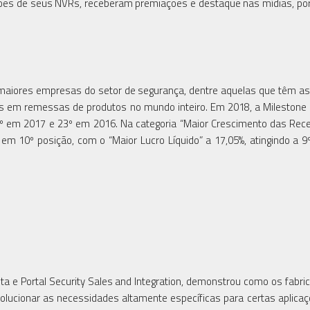
ões de seus NVRs, receberam premiações e destaque nas mídias, por
a maiores empresas do setor de segurança, dentre aquelas que têm a
es em remessas de produtos no mundo inteiro. Em 2018, a Mileston
 20º em 2017 e 23º em 2016. Na categoria “Maior Crescimento das Rec
 em 10º posição, com o “Maior Lucro Líquido” a 17,05%, atingindo a 9
ta e Portal Security Sales and Integration, demonstrou como os fabri
 solucionar as necessidades altamente específicas para certas aplica