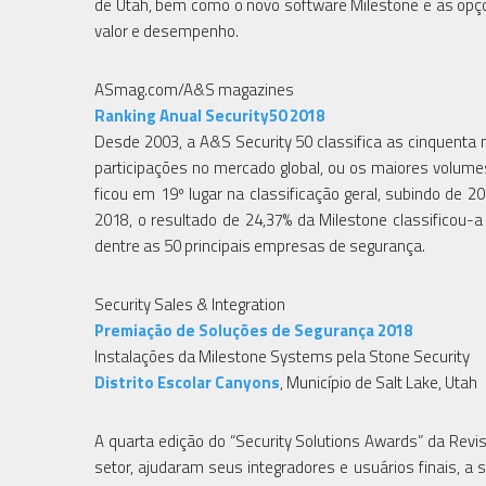
de Utah, bem como o novo software Milestone e as opç
valor e desempenho.
ASmag.com/A&S magazines
Ranking Anual Security50 2018
Desde 2003, a A&S Security 50 classifica as cinquent
participações no mercado global, ou os maiores volum
ficou em 19º lugar na classificação geral, subindo de
2018, o resultado de 24,37% da Milestone classificou-a
dentre as 50 principais empresas de segurança.
Security Sales & Integration
Premiação de Soluções de Segurança 2018
Instalações da Milestone Systems pela Stone Security
Distrito Escolar Canyons
, Município de Salt Lake, Utah
A quarta edição do “Security Solutions Awards” da Revis
setor, ajudaram seus integradores e usuários finais, a