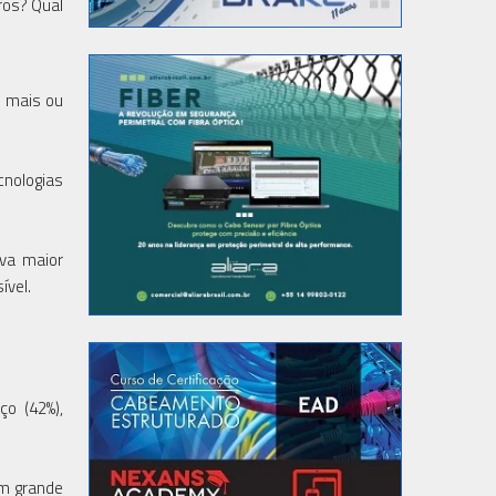
ros? Qual
m mais ou
nologias
ava maior
ível.
ço (42%),
um grande