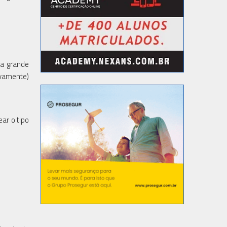
 a grande
ivamente)
ar o tipo