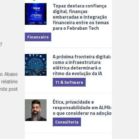
Topaz destaca confiança
digital, finanças
embarcadas e integração
financeira entre os temas
para o Febraban Tech
aberta de v
Financeiro
Monitorame
s?
A próxima fronteira digital:
como a infraestrutura
elétrica determinará o
ritmo da evolução da IA
o. Abaixo
relatório
TI & Software
Tecnologia
este post
Ética, privacidade e
responsabilidade em ALPR:
o que considerar na adoção
Consultoria
Cidades Digi