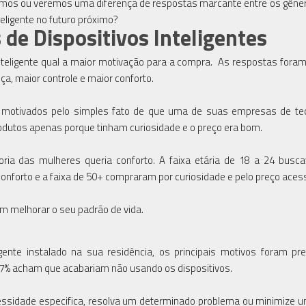
mos ou veremos uma diferença de respostas marcante entre os gêne
teligente no futuro próximo?
de Dispositivos Inteligentes
nteligente qual a maior motivação para a compra. As respostas fora
ça, maior controle e maior conforto.
motivados pelo simples fato de que uma de suas empresas de tec
odutos apenas porque tinham curiosidade e o preço era bom.
ria das mulheres queria conforto. A faixa etária de 18 a 24 busc
 conforto e a faixa de 50+ compraram por curiosidade e pelo preço acess
m melhorar o seu padrão de vida.
nte instalado na sua residência, os principais motivos foram pre
 7% acham que acabariam não usando os dispositivos.
ssidade especifica, resolva um determinado problema ou minimize 