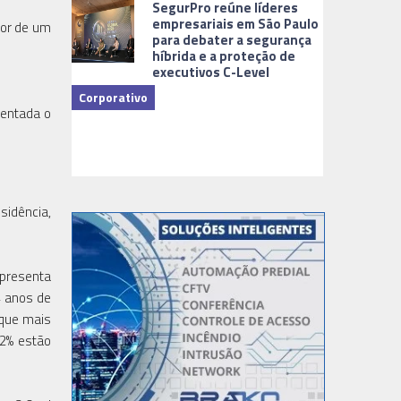
SegurPro reúne líderes
empresariais em São Paulo
lor de um
para debater a segurança
híbrida e a proteção de
executivos C-Level
Corporativo
mentada o
Dicas
idência,
apresenta
4 anos de
 que mais
32% estão