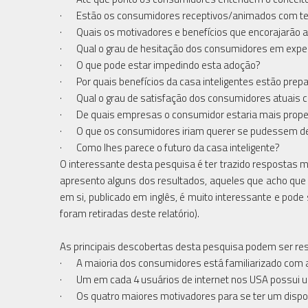
· Estão os consumidores receptivos/animados com tecno
· Quais os motivadores e benefícios que encorajarão a 
· Qual o grau de hesitação dos consumidores em exper
· O que pode estar impedindo esta adoção?
· Por quais benefícios da casa inteligentes estão prep
· Qual o grau de satisfação dos consumidores atuais co
· De quais empresas o consumidor estaria mais propens
· O que os consumidores iriam querer se pudessem def
· Como lhes parece o futuro da casa inteligente?
O interessante desta pesquisa é ter trazido respostas 
apresento alguns dos resultados, aqueles que acho que m
em si, publicado em inglês, é muito interessante e pode
foram retiradas deste relatório).
As principais descobertas desta pesquisa podem ser r
· A maioria dos consumidores está familiarizado com a 
· Um em cada 4 usuários de internet nos USA possui um 
· Os quatro maiores motivadores para se ter um disposit