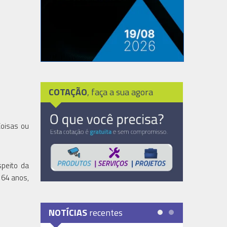
COTAÇÃO
, faça a sua agora
Coisas ou
peito da
 64 anos,
NOTÍCIAS
recentes