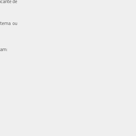
icante de
istema ou
ram: