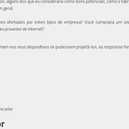
s, alguns dos que eu consideraria como bons potenciais, como o fabr
 geral.
itivos ofertados por estes tipos de empresa? Você compraria um s
seu provedor de internet?
iam nos seus dispositivos se pudessem projetá-los, as respostas fo
ricante
or