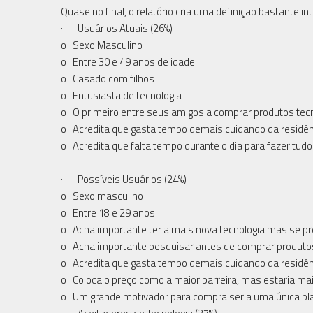
Quase no final, o relatório cria uma definição bastante i
· Usuários Atuais (26%)
o Sexo Masculino
o Entre 30 e 49 anos de idade
o Casado com filhos
o Entusiasta de tecnologia
o O primeiro entre seus amigos a comprar produtos tec
o Acredita que gasta tempo demais cuidando da residên
o Acredita que falta tempo durante o dia para fazer tudo
· Possíveis Usuários (24%)
o Sexo masculino
o Entre 18 e 29 anos
o Acha importante ter a mais nova tecnologia mas se pre
o Acha importante pesquisar antes de comprar produto
o Acredita que gasta tempo demais cuidando da residên
o Coloca o preço como a maior barreira, mas estaria ma
o Um grande motivador para compra seria uma única plat