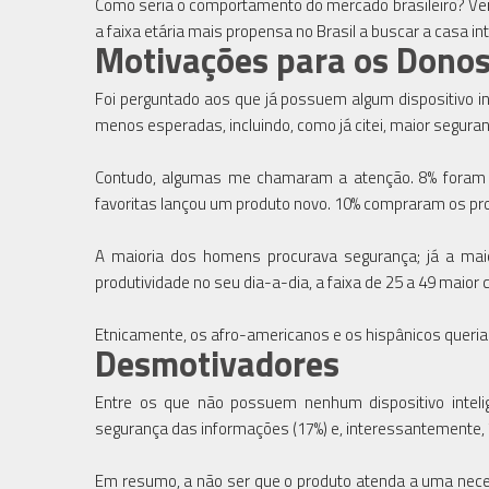
Como seria o comportamento do mercado brasileiro? Ve
a faixa etária mais propensa no Brasil a buscar a casa in
Motivações para os Donos 
Foi perguntado aos que já possuem algum dispositivo i
menos esperadas, incluindo, como já citei, maior seguran
Contudo, algumas me chamaram a atenção. 8% foram 
favoritas lançou um produto novo. 10% compraram os pr
A maioria dos homens procurava segurança; já a maio
produtividade no seu dia-a-dia, a faixa de 25 a 49 maior
Etnicamente, os afro-americanos e os hispânicos queria
Desmotivadores
Entre os que não possuem nenhum dispositivo intelige
segurança das informações (17%) e, interessantemente,
Em resumo, a não ser que o produto atenda a uma nece