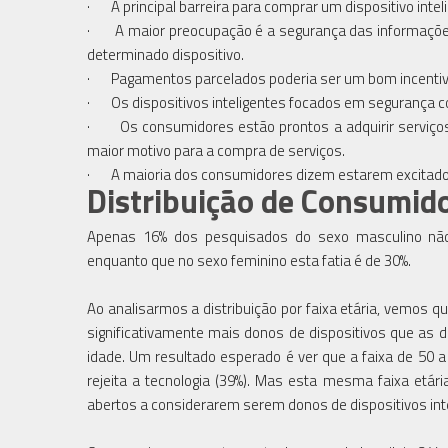
· A principal barreira para comprar um dispositivo inteli
· A maior preocupação é a segurança das informações,
determinado dispositivo.
· Pagamentos parcelados poderia ser um bom incentivo p
· Os dispositivos inteligentes focados em segurança
· Os consumidores estão prontos a adquirir serviços 
maior motivo para a compra de serviços.
· A maioria dos consumidores dizem estarem excitados 
Distribuição de Consumid
Apenas 16% dos pesquisados do sexo masculino não 
enquanto que no sexo feminino esta fatia é de 30%.
Ao analisarmos a distribuição por faixa etária, vemos q
significativamente mais donos de dispositivos que as
idade. Um resultado esperado é ver que a faixa de 50 a
rejeita a tecnologia (39%). Mas esta mesma faixa etá
abertos a considerarem serem donos de dispositivos inte