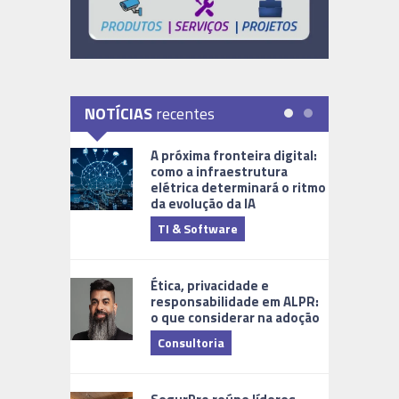
NOTÍCIAS
recentes
A próxima fronteira digital:
como a infraestrutura
elétrica determinará o ritmo
da evolução da IA
TI & Software
Tecnologia
Ética, privacidade e
responsabilidade em ALPR:
o que considerar na adoção
Consultoria
Cidades Di