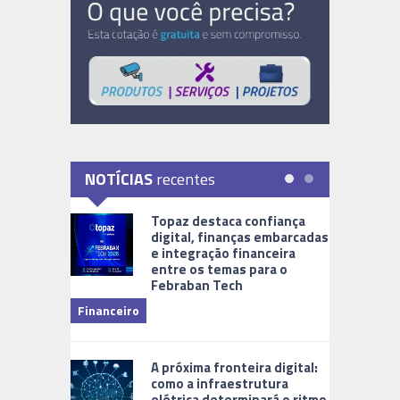
NOTÍCIAS
recentes
Topaz destaca confiança
digital, finanças embarcadas
e integração financeira
entre os temas para o
Febraban Tech
videomoni
Financeiro
Monitoram
A próxima fronteira digital:
como a infraestrutura
elétrica determinará o ritmo