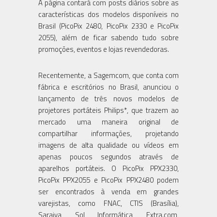
A página contará com posts diários sobre as
características dos modelos disponíveis no
Brasil (PicoPix 2480, PicoPix 2330 e PicoPix
2055), além de ficar sabendo tudo sobre
promoções, eventos e lojas revendedoras.
Recentemente, a Sagemcom, que conta com
fábrica e escritórios no Brasil, anunciou o
lançamento de três novos modelos de
projetores portáteis Philips*, que trazem ao
mercado uma maneira original de
compartilhar informações, projetando
imagens de alta qualidade ou vídeos em
apenas poucos segundos através de
aparelhos portáteis. O PicoPix PPX2330,
PicoPix PPX2055 e PicoPix PPX2480 podem
ser encontrados à venda em grandes
varejistas, como FNAC, CTIS (Brasília),
Saraiva, Sol Informática, Extra.com,