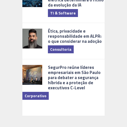
da evolução da IA
TI & Software
Tecnologia
Ética, privacidade e
responsabilidade em ALPR:
o que considerar na adoção
Consultoria
Cidades Di
SegurPro reúne líderes
empresariais em São Paulo
para debater a segurança
híbrida e a proteção de
executivos C-Level
Corporativo