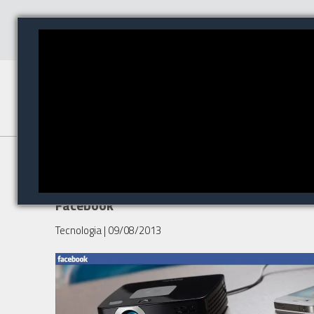
Philips PicoPix ganha fanpage
para público brasileiro no
Facebook
Tecnologia
| 09/08/2013