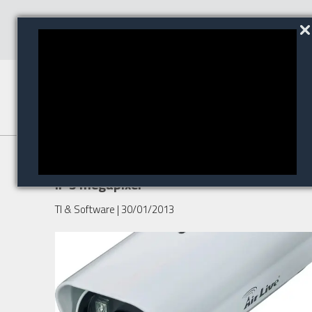
AirLive BU-3025, nova câmera
IP 3 megapixel
TI & Software
| 30/01/2013