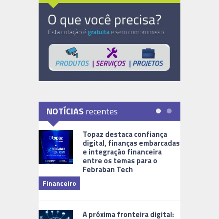
NOTÍCIAS
recentes
Topaz destaca confiança
digital, finanças embarcadas
e integração financeira
entre os temas para o
Febraban Tech
videomoni
Financeiro
Monitoram
A próxima fronteira digital: