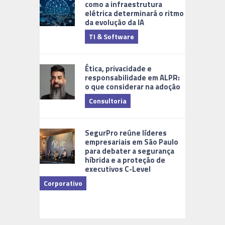
como a infraestrutura
elétrica determinará o ritmo
da evolução da IA
TI & Software
Tecnologia
Ética, privacidade e
responsabilidade em ALPR:
o que considerar na adoção
Consultoria
Cidades Di
SegurPro reúne líderes
empresariais em São Paulo
para debater a segurança
híbrida e a proteção de
executivos C-Level
Corporativo