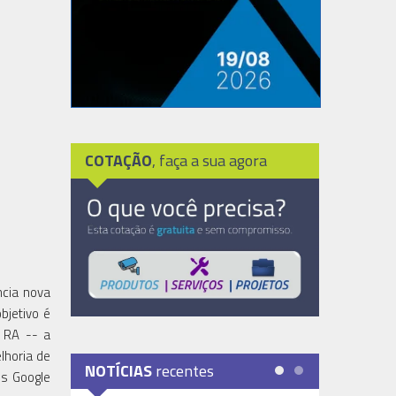
COTAÇÃO
, faça a sua agora
ncia nova
bjetivo é
 RA -- a
lhoria de
NOTÍCIAS
recentes
es Google