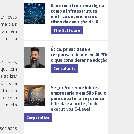
A próxima fronteira digital:
como a infraestrutura
elétrica determinará o
tar novos
ritmo da evolução da IA
merciais
TI & Software
Tecnologia
ue também
", afirma
Ética, privacidade e
responsabilidade em ALPR:
o que considerar na adoção
rejistas,
Consultoria
s que têm
 agilizar
Cidades Digi
gócios da
SegurPro reúne líderes
r tanto o
empresariais em São Paulo
 parceria
para debater a segurança
híbrida e a proteção de
necimento
executivos C-Level
Corporativo
ssociados
Dicas