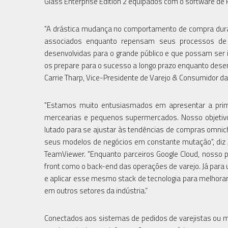
Glass Enterprise Edition 2 equipados com o software de
"A drástica mudança no comportamento de compra dura
associados enquanto repensam seus processos de 
desenvolvidas para o grande público e que possam se
os prepare para o sucesso a longo prazo enquanto dese
Carrie Tharp, Vice-Presidente de Varejo & Consumidor da
"Estamos muito entusiasmados em apresentar a prime
mercearias e pequenos supermercados. Nosso objetivo
lutado para se ajustar às tendências de compras omnicha
seus modelos de negócios em constante mutação", diz 
TeamViewer. "Enquanto parceiros Google Cloud, nosso 
front como o back-end das operações de varejo. Já para 
e aplicar esse mesmo stack de tecnologia para melhorar
em outros setores da indústria.”
Conectados aos sistemas de pedidos de varejistas ou m