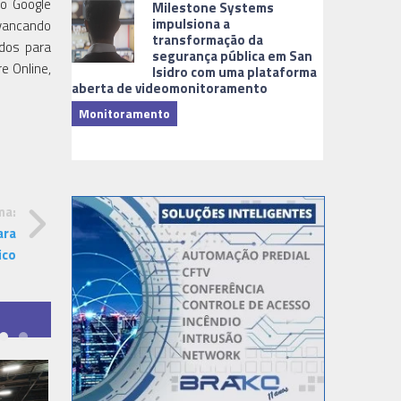
do Google
Milestone Systems
impulsiona a
avancando
transformação da
ados para
segurança pública em San
e Online,
Isidro com uma plataforma
aberta de videomonitoramento
Monitoramento
TI & Softwa
ma:
ara
ico