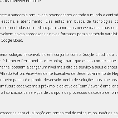
 RA TeamViewer Frontline.
nte a pandemia tem levado revendedores de todo o mundo a contra
escolha e atendimento. Eles estão em busca de tecnologias co
r implementadas de imediato para suprir suas necessidades, mas q
nvolvem novas abordagens e novos formatos para o comércio varejista
 Google Cloud.
ira solução desenvolvida em conjunto com a Google Cloud para va
 é fornecer ferramentas e tecnologia para que esses comerciante
nnel possam alcançar um nível mais alto de serviço a seus clientes e
Alfredo Patron, Vice-Presidente Executivo de Desenvolvimento de Ne
primeiro passo é o pronto desenvolvimento de soluções para melhora
um futuro cada vez mais próximo, o objetivo da TeamViewer é ampliar a
 a fabricação, os serviços de campo e os processos da cadeia de for
ercearias para atualização em tempo real de estoque, os usuários a