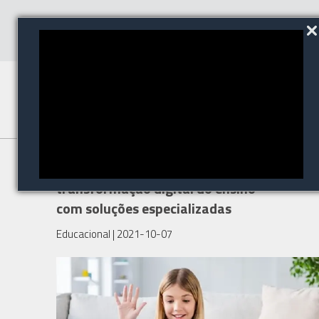
Produtos Acer ajudam na
transformação digital do ensino
com soluções especializadas
Educacional
| 2021-10-07