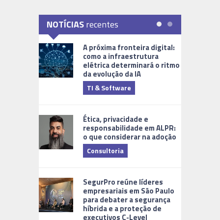
NOTÍCIAS
recentes
A próxima fronteira digital:
como a infraestrutura
elétrica determinará o ritmo
da evolução da IA
TI & Software
Tecnologia
Ética, privacidade e
responsabilidade em ALPR:
o que considerar na adoção
Consultoria
Cidades Di
SegurPro reúne líderes
empresariais em São Paulo
para debater a segurança
híbrida e a proteção de
executivos C-Level