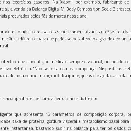
nos exercícios caseiros. Na Xiaomi, por exemplo, fabricante de 
re si, a venda da Balança Digital Mi Body Composition Scale 2 cresce
mais procurados pelos fãs da marca nesse ano.
produtos muito interessantes sendo comercializados no Brasil e a ba
ma mecânica diferente para que pudéssemos atender a grande demand
asil.
ontexto é que a orientação médica é sempre essencial, independent
sitivo eletrônico. “Não se trata de uma competição ‘dispositivos elet
arte de uma equipe maior, multidisciplinar, que vai te ajudar a cuidar 
m a acompanhar e melhorar a performance do treino:
igente que apresenta 13 parâmetros de composição corporal: pe
ade, taxa de proteína, gordura visceral e metabolismo basal para
nte instantânea, bastando subir na balança para ter os dados c