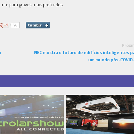
2 mm para graves mais profundos.
Próxi
a
NEC mostra o futuro de edifícios inteligentes p
um mundo pós-COVID