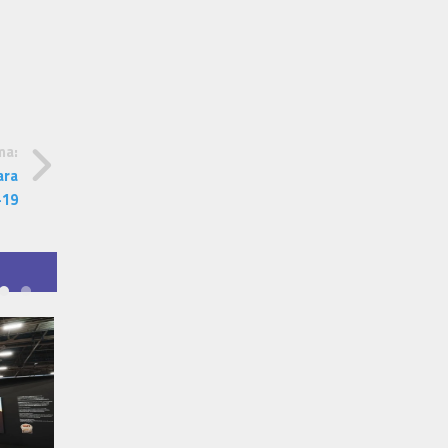
ma:
ara
-19