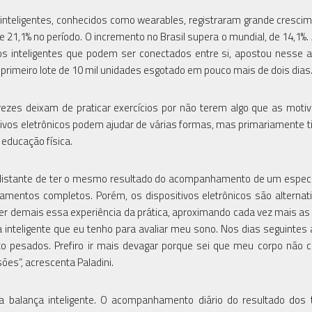
s inteligentes, conhecidos como wearables, registraram grande cresci
1,1% no período. O incremento no Brasil supera o mundial, de 14,1%. 
vos inteligentes que podem ser conectados entre si, apostou nesse 
primeiro lote de 10 mil unidades esgotado em pouco mais de dois dias
zes deixam de praticar exercícios por não terem algo que as moti
tivos eletrônicos podem ajudar de várias formas, mas primariamente t
 educação física.
á distante de ter o mesmo resultado do acompanhamento de um especi
mentos completos. Porém, os dispositivos eletrônicos são alternat
cer demais essa experiência da prática, aproximando cada vez mais a
nteligente que eu tenho para avaliar meu sono. Nos dias seguintes 
ito pesados. Prefiro ir mais devagar porque sei que meu corpo não 
ões”, acrescenta Paladini.
a balança inteligente. O acompanhamento diário do resultado dos 