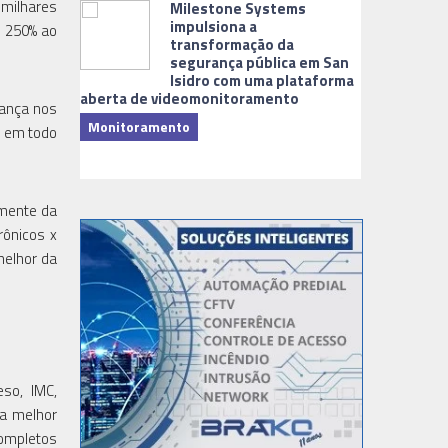
milhares
Milestone Systems
impulsiona a
u 250% ao
transformação da
segurança pública em San
Isidro com uma plataforma
aberta de videomonitoramento
lança nos
Monitoramento
a em todo
TI & Softwa
emente da
rônicos x
melhor da
so, IMC,
 a melhor
ompletos