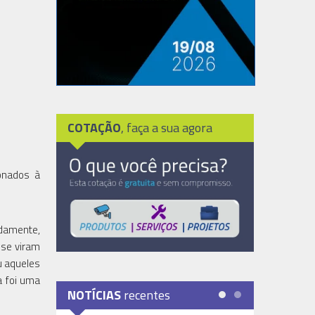
COTAÇÃO
, faça a sua agora
ionados à
idamente,
 se viram
u aqueles
a foi uma
NOTÍCIAS
recentes