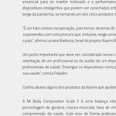
essencial para se manter motivado e a performance 
dispositivos inteligentes que podem ser conectados ent
longo da pandemia, se tornando um dos cinco produtos 
“É um fato curioso na operação, pois temos dezenas de 
surpreendeu com uma procura que, inclusive, exigiu u
o país”, afirma Luciano Barbosa, head do projeto Xiaomi Br
Um ponto importante que deve ser considerado nesse c
orientação de um profissional ou do auxílio de um dispo
profissionais de saúde’. Enxergue os dispositivos como p
sua saúde”, conclui Paladini.
Confira abaixo alguns dos produtos da Xiaomi que ajuda
A Mi Body Composition Scale 2 é uma balança intel
porcentagem de gordura, massa muscular, taxa de umid
compreensão da saúde, tudo isso de forma praticame