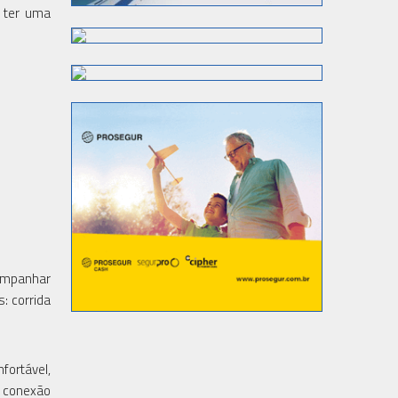
m ter uma
companhar
: corrida
fortável,
m conexão