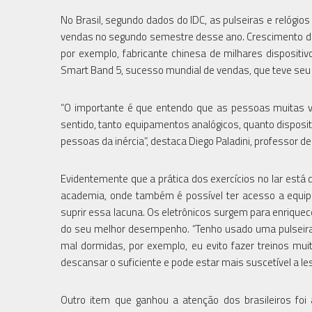
No Brasil, segundo dados do IDC, as pulseiras e relógio
vendas no segundo semestre desse ano. Crescimento de 2
por exemplo, fabricante chinesa de milhares dispositi
Smart Band 5, sucesso mundial de vendas, que teve seu 
“O importante é que entendo que as pessoas muitas ve
sentido, tanto equipamentos analógicos, quanto disposi
pessoas da inércia”, destaca Diego Paladini, professor de
Evidentemente que a prática dos exercícios no lar est
academia, onde também é possível ter acesso a equipa
suprir essa lacuna. Os eletrônicos surgem para enrique
do seu melhor desempenho. “Tenho usado uma pulseira i
mal dormidas, por exemplo, eu evito fazer treinos mu
descansar o suficiente e pode estar mais suscetível a les
Outro item que ganhou a atenção dos brasileiros foi 