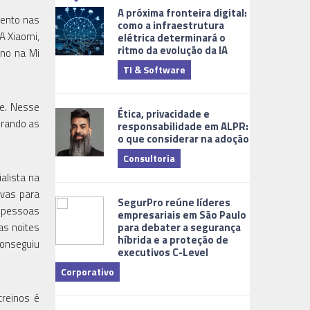
A próxima fronteira digital:
mento nas
como a infraestrutura
A Xiaomi,
elétrica determinará o
ritmo da evolução da IA
ano na Mi
.
TI & Software
Tecnologia
ve. Nesse
Ética, privacidade e
irando as
responsabilidade em ALPR:
o que considerar na adoção
Consultoria
alista na
Cidades Digi
ivas para
SegurPro reúne líderes
s pessoas
empresariais em São Paulo
para debater a segurança
as noites
híbrida e a proteção de
conseguiu
executivos C-Level
Corporativo
Dicas
treinos é