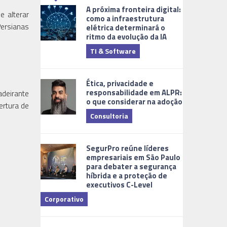
A próxima fronteira digital:
e alterar
como a infraestrutura
Persianas
elétrica determinará o
ritmo da evolução da IA
TI & Software
Tecnologia
Ética, privacidade e
responsabilidade em ALPR:
adeirante
o que considerar na adoção
ertura de
Consultoria
Cidades Digi
SegurPro reúne líderes
empresariais em São Paulo
para debater a segurança
híbrida e a proteção de
executivos C-Level
Corporativo
Dicas