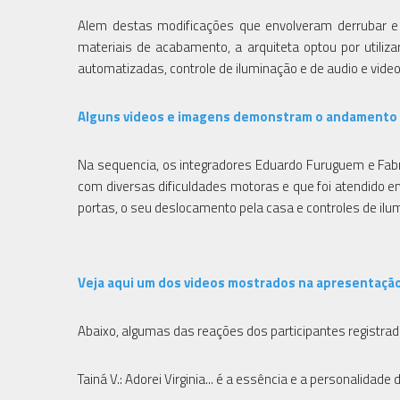
Alem destas modificações que envolveram derrubar e m
materiais de acabamento, a arquiteta optou por util
automatizadas, controle de iluminação e de audio e video
Alguns videos e imagens demonstram o andamento do
Na sequencia, os integradores Eduardo Furuguem e Fab
com diversas dificuldades motoras e que foi atendido em
portas, o seu deslocamento pela casa e controles de ilu
Veja aqui um dos videos mostrados na apresentaçã
Abaixo, algumas das reações dos participantes registrad
Tainá V.: Adorei Virginia... é a essência e a personalidad