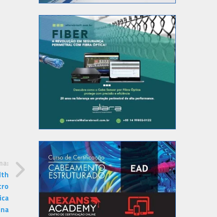
ma:
lth
tro
ica
ina