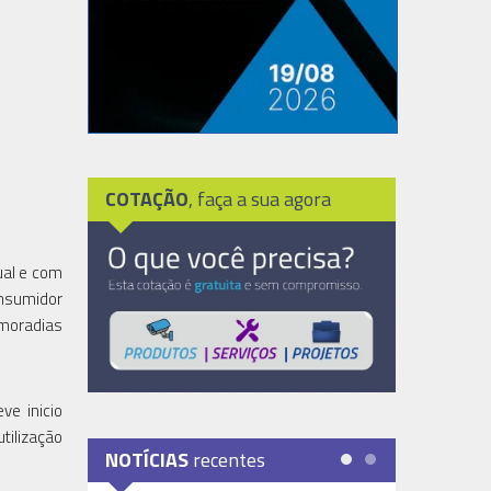
COTAÇÃO
, faça a sua agora
ual e com
onsumidor
 moradias
ve inicio
tilização
NOTÍCIAS
recentes