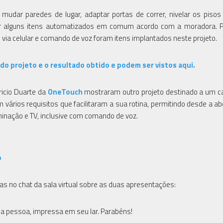
udar paredes de lugar, adaptar portas de correr, nivelar os pisos 
izar alguns itens automatizados em comum acordo com a moradora. 
 via celular e comando de voz foram itens implantados neste projeto.
 projeto e o resultado obtido e podem ser vistos aqui.
ricio Duarte da
OneTouch
mostraram outro projeto destinado a um c
 vários requisitos que facilitaram a sua rotina, permitindo desde a ab
minação e TV, inclusive com comando de voz.
o
as no chat da sala virtual sobre as duas apresentações:
e da pessoa, impressa em seu lar. Parabéns!