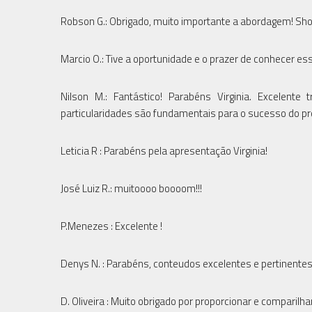
Robson G.: Obrigado, muito importante a abordagem! Sh
Marcio O.: Tive a oportunidade e o prazer de conhecer ess
Nilson M.: Fantástico! Parabéns Virginia. Excelent
particularidades são fundamentais para o sucesso do proj
Leticia R : Parabéns pela apresentação Virginia!
José Luiz R.: muitoooo boooom!!!
P.Menezes : Excelente !
Denys N. : Parabéns, conteudos excelentes e pertinente
D. Oliveira : Muito obrigado por proporcionar e comparilha