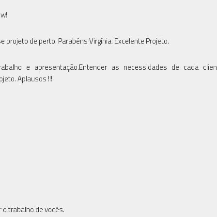
ow!
e projeto de perto. Parabéns Virgínia. Excelente Projeto.
e trabalho e apresentação.Entender as necessidades de cada clie
eto. Aplausos !!!
s
r o trabalho de vocês.