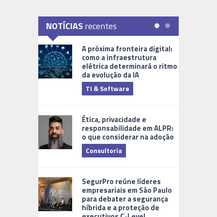
NOTÍCIAS
recentes
A próxima fronteira digital:
como a infraestrutura
elétrica determinará o ritmo
da evolução da IA
TI & Software
Tecnologia
Ética, privacidade e
responsabilidade em ALPR:
o que considerar na adoção
Consultoria
Cidades Di
SegurPro reúne líderes
empresariais em São Paulo
para debater a segurança
híbrida e a proteção de
executivos C-Level