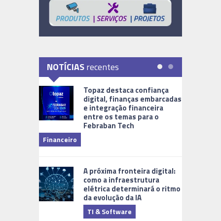
NOTÍCIAS
recentes
Topaz destaca confiança
digital, finanças embarcadas
e integração financeira
entre os temas para o
Febraban Tech
videomoni
Financeiro
Monitoram
A próxima fronteira digital:
como a infraestrutura
elétrica determinará o ritmo
da evolução da IA
TI & Software
Tecnologia