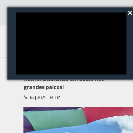
Dealer e Shure no carnaval de
Recife: excelência em áudio nos
grandes palcos!
Áudio
| 2025-03-07