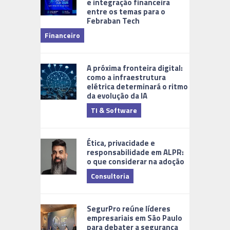
e integração financeira
entre os temas para o
Febraban Tech
videomoni
Financeiro
Monitoram
A próxima fronteira digital:
como a infraestrutura
elétrica determinará o ritmo
da evolução da IA
TI & Software
Tecnologia
Ética, privacidade e
responsabilidade em ALPR:
o que considerar na adoção
Consultoria
Cidades Di
SegurPro reúne líderes
empresariais em São Paulo
para debater a segurança