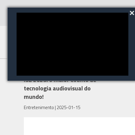
AV Hub marcará presença na
ISE 2025: o maior evento de
tecnologia audiovisual do
mundo!
Entretenimento
| 2025-01-15