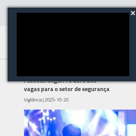
Trabalhe no Global Citizen
Festival: SegurPro abre 500
vagas para o setor de segurança
Vigilância
| 2025-10-20