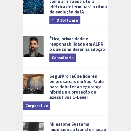
como a infraestrutura
elétrica determinará o ritmo
da evolução da IA
TI & Software
Tecnologia
Ética, privacidade e
responsabilidade em ALPR:
o que considerar na adoção
Consultoria
Cidades Di
SegurPro reúne líderes
empresariais em São Paulo
para debater a segurança
híbrida e a proteção de
executivos C-Level
Corporativo
Milestone Systems
impulsiona a transformação