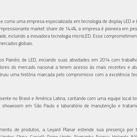
se como uma empresa especializada em tecnologia de display LED e
m impressionante market share de 14,4%, a empresa é pioneira em pe
idade, incluindo a inovadora tecnologia microLED. Esse comprometime
ercados globais.
os Painéis de LED, iniciando suas atividades em 2014 com trabalh
cedores do mercado nacional a terem acesso às mais recentes e at
struiu uma história marcada pelo compromisso com a excelência tec
esente no Brasil e América Latina, contando com uma equipe local t
 e showroom em São Paulo e laboratório de manutenção e tratam
ento de produtos, a Leyard Planar estende sua presença por 
nidos, China, Canadá, Reino Unido, Alemanha, França, Holanda, Itáli