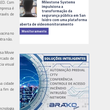
Milestone Systems
oLED. Com
impulsiona a
empresa é
transformação da
través de
segurança pública em San
Isidro com uma plataforma
aberta de videomonitoramento
Monitoramento
vacina no
TI & Softwa
tra não.
esa Movie
ercado de
ia visual
na cidade
 a fim de
ecnologia