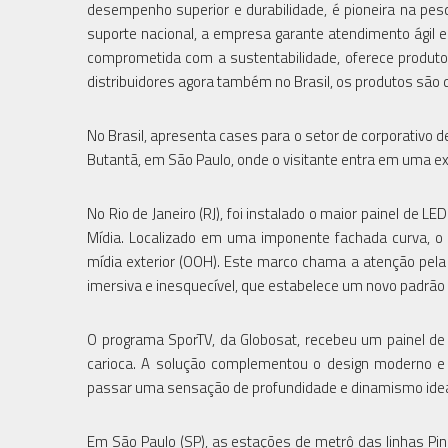
desempenho superior e durabilidade, é pioneira na pe
suporte nacional, a empresa garante atendimento ágil e
comprometida com a sustentabilidade, oferece produ
distribuidores agora também no Brasil, os produtos são d
No Brasil, apresenta cases para o setor de corporativo
Butantã, em São Paulo, onde o visitante entra em uma e
No Rio de Janeiro (RJ), foi instalado o maior painel de 
Mídia. Localizado em uma imponente fachada curva, o 
mídia exterior (OOH). Este marco chama a atenção pela 
imersiva e inesquecível, que estabelece um novo padrão
O programa SporTV, da Globosat, recebeu um painel de
carioca. A solução complementou o design moderno e o
passar uma sensação de profundidade e dinamismo ideal
Em São Paulo (SP), as estações de metrô das linhas P