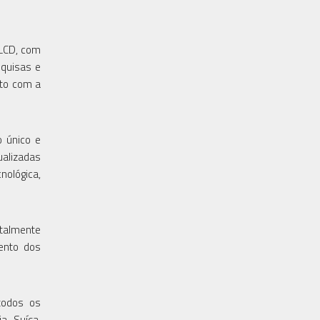
 LCD, com
squisas e
nto com a
o único e
ualizadas
nológica,
otalmente
ento dos
todos os
a, Suíça,