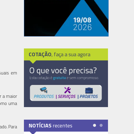
COTAÇÃO
, faça a sua agora
suais em
r a maior
 como uma
NOTÍCIAS
recentes
ado. Para