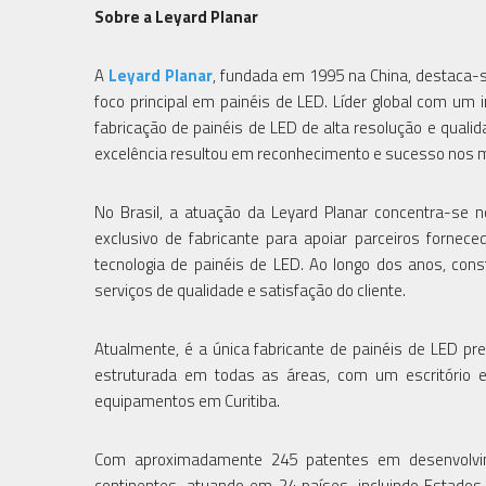
Sobre a Leyard Planar
A
Leyard Planar
, fundada em 1995 na China, destaca-
foco principal em painéis de LED. Líder global com u
fabricação de painéis de LED de alta resolução e qual
excelência resultou em reconhecimento e sucesso nos m
No Brasil, a atuação da Leyard Planar concentra-se n
exclusivo de fabricante para apoiar parceiros forne
tecnologia de painéis de LED. Ao longo dos anos, con
serviços de qualidade e satisfação do cliente.
Atualmente, é a única fabricante de painéis de LED pr
estruturada em todas as áreas, com um escritório
equipamentos em Curitiba.
Com aproximadamente 245 patentes em desenvolvim
continentes, atuando em 24 países, incluindo Estados U