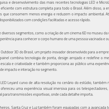
squisa e desenvolvimento das mais recentes tecnologias LED e Micr
 eficiente com estrutura completa para todo o Brasil. Além disso, a 
tos que consomem menos energia e reduzem o impacto ambiental. A
isponibilizados com condições facilitadas e acesso rápido.
 de diversos segmentos, como a criação de um cinema 6D no museu da 
xperiência para conhecer o corpo humano de uma pessoa vacinada e ou
LED Outdoor 3D do Brasil, um projeto inovador desenvolvido para a empr
painel combina tecnologia de ponta, design arrojado e redefine o m
escala e criatividade e também proporciona ao público uma experiênc
 de impacto e interação no segmento.
 LED Leyard curvo de alta resolução no cenário do estúdio, também 
fereceu uma experiência visual imersiva para os telespectadores,
 para transmissões esportivas, onde cada detalhe importa.
inheiros, Santa Cruz e Luz também foram equipadas com a avançada t