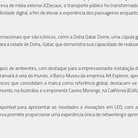
esa de mídia exterior JCDecaux, o transporte público foi transforma
cidade digital, a fim de elevar a experiência dos passageiros enquant
ernacionais que são icônicos, como a Doha Qatar Dome, uma cúpula g
a a cidade de Doha, Qatar, que demonstra sua capacidade de realizar
tipos de ambientes, com destaque para a impressionante instalação d
tamarã à vela do mundo, o Barco Museu da empresa Art Explorer, ap
nicos que consolidam a marca como referência global, destacam-se
mundo, na Austrália; e o imponente Casino Morongo, na Califórnia (EUA)
isponível para apresentar as novidades e inovações em LED, com a
esa promete proporcionar uma experiência única de networking e apre