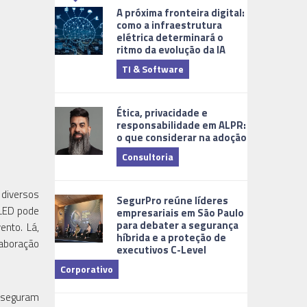
A próxima fronteira digital:
como a infraestrutura
elétrica determinará o
ritmo da evolução da IA
TI & Software
Tecnologia
Ética, privacidade e
responsabilidade em ALPR:
o que considerar na adoção
Consultoria
Cidades Digi
 diversos
SegurPro reúne líderes
 LED pode
empresariais em São Paulo
para debater a segurança
ento. Lá,
híbrida e a proteção de
laboração
executivos C-Level
Corporativo
Dicas
sseguram