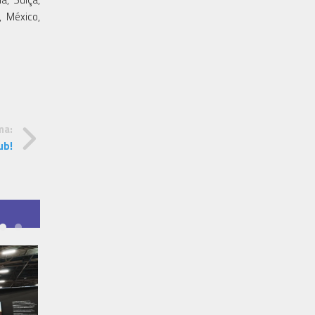
, México,
ma:
ub!