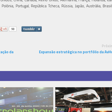
 Polônia, Portugal, República Tcheca, Rússia, Japão, Austrália, Brasil
Próxi
cação da
Expansão estratégica no portfólio da AvH