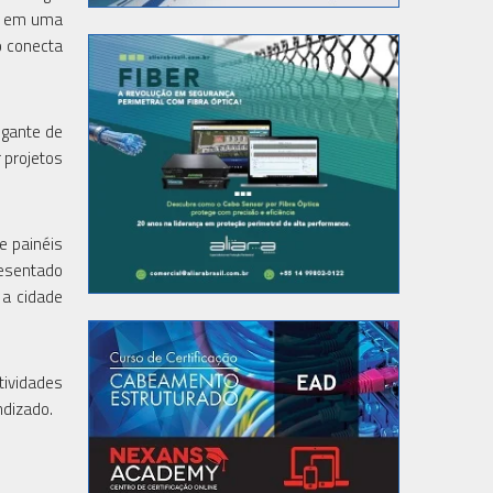
do em uma
o conecta
igante de
 projetos
e painéis
resentado
 a cidade
.
tividades
ndizado.