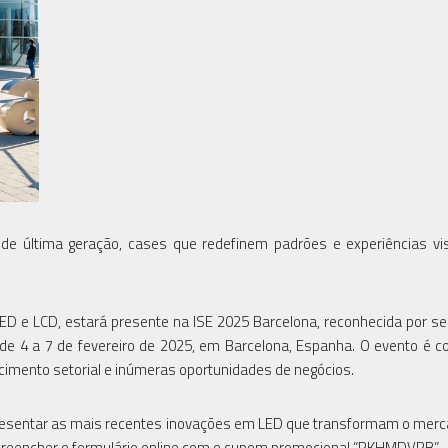
e última geração, cases que redefinem padrões e experiências vi
y LED e LCD, estará presente na ISE 2025 Barcelona, reconhecida por se
a de 4 a 7 de fevereiro de 2025, em Barcelona, Espanha. O evento é
ecimento setorial e inúmeras oportunidades de negócios.
presentar as mais recentes inovações em LED que transformam o merc
m preencher o formulário online com o cupom promocional “RKHMDVRB”.