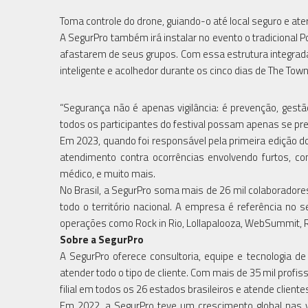
Toma controle do drone, guiando-o até local seguro e at
A SegurPro também irá instalar no evento o tradicional
afastarem de seus grupos. Com essa estrutura integra
inteligente e acolhedor durante os cinco dias de The Tow
“Segurança não é apenas vigilância: é prevenção, gest
todos os participantes do festival possam apenas se preo
Em 2023, quando foi responsável pela primeira edição d
atendimento contra ocorrências envolvendo furtos, co
médico, e muito mais.
No Brasil, a SegurPro soma mais de 26 mil colaborador
todo o território nacional. A empresa é referência no
operações como Rock in Rio, Lollapalooza, WebSummit, R
Sobre a SegurPro
A SegurPro oferece consultoria, equipe e tecnologia d
atender todo o tipo de cliente. Com mais de 35 mil prof
filial em todos os 26 estados brasileiros e atende cliente
Em 2022, a SegurPro teve um crescimento global nas