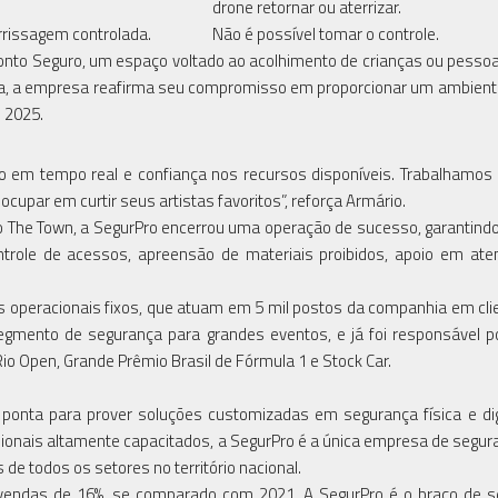
drone retornar ou aterrizar.
errissagem controlada.
Não é possível tomar o controle.
 Ponto Seguro, um espaço voltado ao acolhimento de crianças ou pesso
da, a empresa reafirma seu compromisso em proporcionar um ambient
n 2025.
ão em tempo real e confiança nos recursos disponíveis. Trabalhamos
cupar em curtir seus artistas favoritos”, reforça Armário.
o The Town, a SegurPro encerrou uma operação de sucesso, garantindo
ntrole de acessos, apreensão de materiais proibidos, apoio em at
es operacionais fixos, que atuam em 5 mil postos da companhia em cl
 segmento de segurança para grandes eventos, e já foi responsável p
io Open, Grande Prêmio Brasil de Fórmula 1 e Stock Car.
e ponta para prover soluções customizadas em segurança física e dig
issionais altamente capacitados, a SegurPro é a única empresa de segu
s de todos os setores no território nacional.
 vendas de 16%, se comparado com 2021. A SegurPro é o braço de 