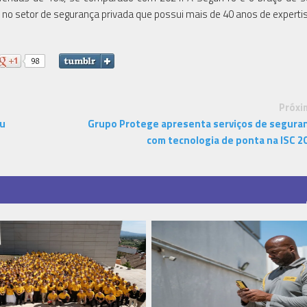
al no setor de segurança privada que possui mais de 40 anos de experti
Próxi
mu
Grupo Protege apresenta serviços de segura
com tecnologia de ponta na ISC 2