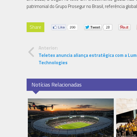
patrimonial do Grupo Prosegur no Brasil, referência glob
Share
Anterior:
Teletex anuncia aliança estratégica com a Lu
Technologies
Notícias Relacionadas