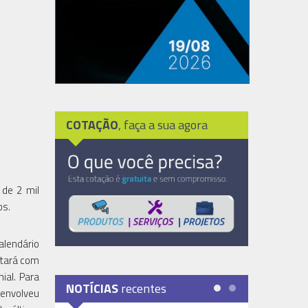
COTAÇÃO
, faça a sua agora
 de 2 mil
os.
alendário
ntará com
ial. Para
NOTÍCIAS
recentes
senvolveu