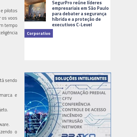
SegurPro reúne líderes
empresariais em São Paulo
e pilotos
para debater a segurança
r os voos
híbrida e a proteção de
executivos C-Level
 em tempo
eligência
Corporativo
Dicas
stá sendo
 marca e
jeto.
tware.
azendo o