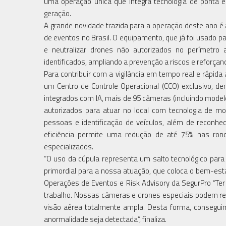
uma operação única que integra tecnologia de ponta e 
geração.
A grande novidade trazida para a operação deste ano é
de eventos no Brasil. O equipamento, que já foi usado p
e neutralizar drones não autorizados no perímetro 
identificados, ampliando a prevenção a riscos e reforçand
Para contribuir com a vigilância em tempo real e rápid
um Centro de Controle Operacional (CCO) exclusivo, de
integrados com IA, mais de 95 câmeras (incluindo mode
autorizados para atuar no local com tecnologia de 
pessoas e identificação de veículos, além de reconh
eficiência permite uma redução de até 75% nas rond
especializados.
“O uso da cúpula representa um salto tecnológico para a
primordial para a nossa atuação, que coloca o bem-estar
Operações de Eventos e Risk Advisory da SegurPro “Ter
trabalho. Nossas câmeras e drones especiais podem re
visão aérea totalmente ampla. Desta forma, consegui
anormalidade seja detectada”, finaliza.