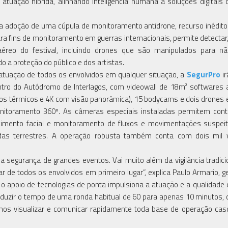
atuação híbrida, alinhando inteligência humana a soluções digitais 
 a adoção de uma cúpula de monitoramento antidrone, recurso inédito
ara fins de monitoramento em guerras internacionais, permite detectar,
aéreo do festival, incluindo drones que são manipulados para n
o a proteção do público e dos artistas.
a atuação de todos os envolvidos em qualquer situação, a
SegurPro
ir
ntro do Autódromo de Interlagos, com videowall de 18m² softwares a
los térmicos e 4K com visão panorâmica), 15 bodycams e dois drones 
monitoramento 360º. As câmeras especiais instaladas permitem co
ecimento facial e monitoramento de fluxos e movimentações suspei
as terrestres. A operação robusta também conta com dois mil vi
 segurança de grandes eventos. Vai muito além da vigilância tradicio
 de todos os envolvidos em primeiro lugar”, explica Paulo Armario, g
 o apoio de tecnologias de ponta impulsiona a atuação e a qualidade
duzir o tempo de uma ronda habitual de 60 para apenas 10 minutos
mos visualizar e comunicar rapidamente toda base de operação ca