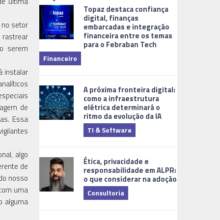
de última
Topaz destaca confiança
digital, finanças
 no setor
embarcadas e integração
financeira entre os temas
 rastrear
para o Febraban Tech
aberta de v
ão serem
Financeiro
Monitorame
á instalar
nalíticos
A próxima fronteira digital:
especiais
como a infraestrutura
elétrica determinará o
ntagem de
ritmo da evolução da IA
tas. Essa
TI & Software
gilantes
Tecnologia
nal, algo
Ética, privacidade e
erente de
responsabilidade em ALPR:
 do nosso
o que considerar na adoção
, com uma
Consultoria
so alguma
Cidades Digi