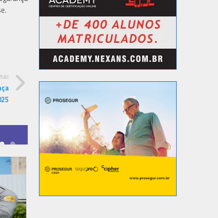
se.
ma:
nça
025