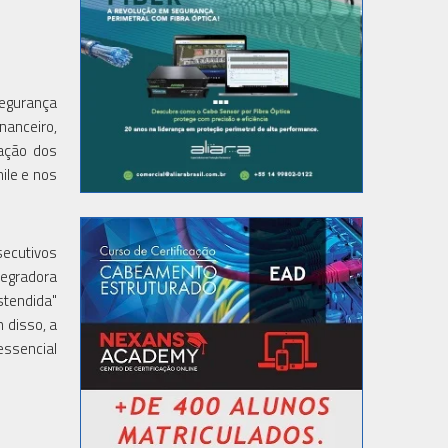
segurança
nanceiro,
fação dos
ile e nos
ecutivos
ntegradora
stendida"
 disso, a
essencial