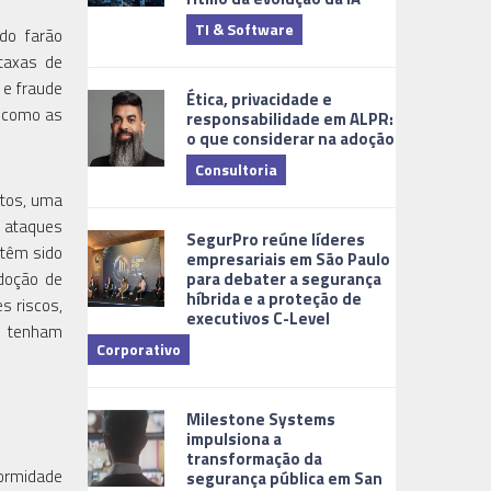
TI & Software
Tecnologia
do farão
 taxas de
 e fraude
Ética, privacidade e
, como as
responsabilidade em ALPR:
o que considerar na adoção
Consultoria
stos, uma
Cidades Digi
 ataques
SegurPro reúne líderes
 têm sido
empresariais em São Paulo
para debater a segurança
adoção de
híbrida e a proteção de
s riscos,
executivos C-Level
s tenham
Corporativo
Dicas
Milestone Systems
impulsiona a
transformação da
formidade
segurança pública em San