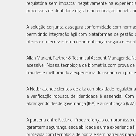
regulatória sem impactar negativamente na experiência
processos de identidade digital e autenticação, benefic
A solução conjunta assegura conformidade com normas
permitindo integração ágil com plataformas de gestão d
oferece um ecossistema de autenticação seguro e escal
Allan Mariani, Partner & Technical Account Manager da N
acessível. Nossa tecnologia de biometria com prova de
fraudes e melhorando a experiência do usuário em proces
A Netbr atende clientes de alta complexidade regulatóri
a verificação robusta de identidade é essencial. Com
abrangendo desde governança (IGA) e autenticação (IAM)
A parceria entre Netbr e iProov reforça o compromisso d
garantem segurança, escalabilidade e uma experiência flu
protegida com tecnologia de ponta e sem barreiras para o