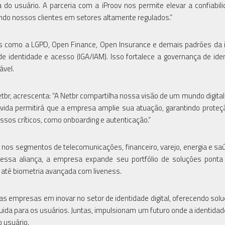
 do usuário. A parceria com a iProov nos permite elevar a confiabil
iando nossos clientes em setores altamente regulados.”
 como a LGPD, Open Finance, Open Insurance e demais padrões da i
e identidade e acesso (IGA/IAM). Isso fortalece a governança de ide
ável.
etbr, acrescenta: “A Netbr compartilha nossa visão de um mundo digital
 vida permitirá que a empresa amplie sua atuação, garantindo proteç
sos críticos, como onboarding e autenticação.”
a nos segmentos de telecomunicações, financeiro, varejo, energia e sa
 essa aliança, a empresa expande seu portfólio de soluções ponta
 até biometria avançada com liveness.
as empresas em inovar no setor de identidade digital, oferecendo sol
ida para os usuários. Juntas, impulsionam um futuro onde a identidade 
 usuário.