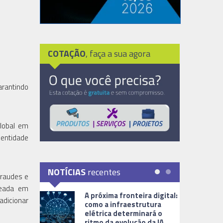
COTAÇÃO
, faça a sua agora
arantindo
global em
dentidade
NOTÍCIAS
recentes
fraudes e
seada em
A próxima fronteira digital:
adicionar
como a infraestrutura
elétrica determinará o
ritmo da evolução da IA