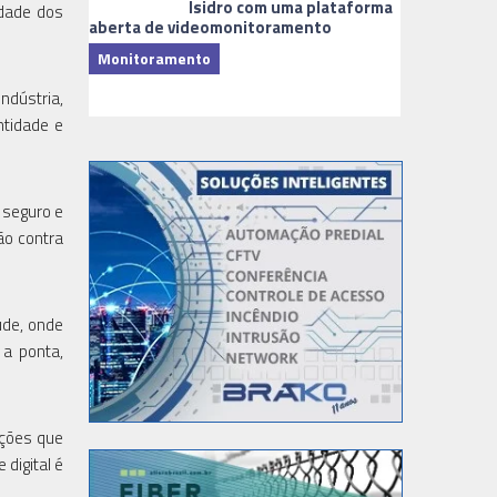
Isidro com uma plataforma
idade dos
aberta de videomonitoramento
Monitoramento
TI & Softwa
ndústria,
ntidade e
 seguro e
ão contra
úde, onde
 a ponta,
uções que
digital é