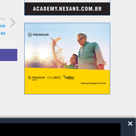
ma:
 em
sas