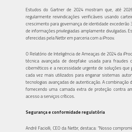
Estudos do Gartner de 2024 mostram que, até 202
regularmente reivindicações verificáveis usando carte
crescimento para governança de identidade excederão 
de informações privilegiadas amplamente divulgadas. E
oferecidas pela Netbr em parceria com a iProov.
O Relatório de Inteligência de Ameaças de 2024 da iP
técnica avançada de deepfake usada para fraudes di
cibernéticos e a necessidade urgente de soluções que 
cada vez mais utilizados para enganar sistemas autom
tecnologias avançadas de autenticação. A combinação da
fornecendo uma camada extra de proteção contra am
acesso a serviços críticos.
Segurança e conformidade regulatória
André Faciolli, CEO da Netbr, destaca: “Nosso compro