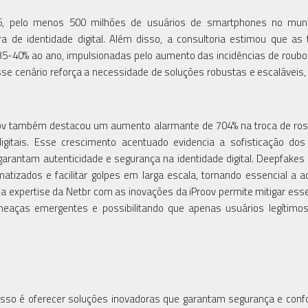
6, pelo menos 500 milhões de usuários de smartphones no mun
ira de identidade digital. Além disso, a consultoria estimou que as
35-40% ao ano, impulsionadas pelo aumento das incidências de roubo
sse cenário reforça a necessidade de soluções robustas e escaláveis
roov também destacou um aumento alarmante de 704% na troca de ro
gitais. Esse crescimento acentuado evidencia a sofisticação dos
garantam autenticidade e segurança na identidade digital. Deepfakes
atizados e facilitar golpes em larga escala, tornando essencial a 
 expertise da Netbr com as inovações da iProov permite mitigar esse
eaças emergentes e possibilitando que apenas usuários legítimo
misso é oferecer soluções inovadoras que garantam segurança e con