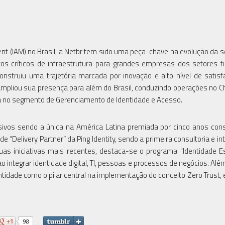
nt (IAM) no Brasil, a Netbr tem sido uma peça-chave na evolução da 
tos críticos de infraestrutura para grandes empresas dos setores fi
onstruiu uma trajetória marcada por inovação e alto nível de satis
ampliou sua presença para além do Brasil, conduzindo operações no Ch
a no segmento de Gerenciamento de Identidade e Acesso.
os sendo a única na América Latina premiada por cinco anos cons
de “Delivery Partner” da Ping Identity, sendo a primeira consultoria e i
suas iniciativas mais recentes, destaca-se o programa "Identidade E
integrar identidade digital, TI, pessoas e processos de negócios. Além
entidade como o pilar central na implementação do conceito Zero Trust, 