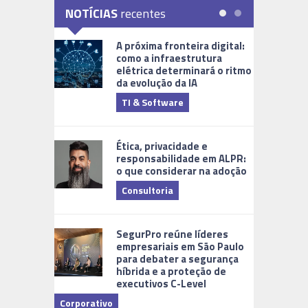
NOTÍCIAS
recentes
A próxima fronteira digital:
como a infraestrutura
elétrica determinará o ritmo
da evolução da IA
TI & Software
Tecnologia
Ética, privacidade e
responsabilidade em ALPR:
o que considerar na adoção
Consultoria
Cidades Di
SegurPro reúne líderes
empresariais em São Paulo
para debater a segurança
híbrida e a proteção de
executivos C-Level
Corporativo