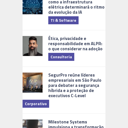
como a infraestrutura
elétrica determinará o ritmo
da evolução da IA
TI & Software
Tecnologia
Ética, privacidade e
responsabilidade em ALPR:
o que considerar na adoção
Consultoria
Cidades Di
SegurPro reúne líderes
empresariais em São Paulo
para debater a segurança
híbrida e a proteção de
executivos C-Level
Corporativo
Milestone Systems
impulsiona a transformação