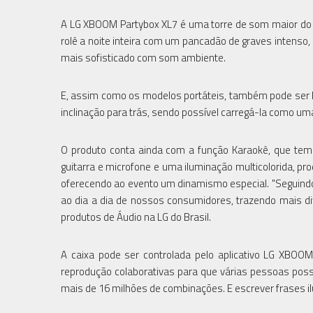
A LG XBOOM Partybox XL7 é uma torre de som maior do qu
rolê a noite inteira com um pancadão de graves intenso,
mais sofisticado com som ambiente.
E, assim como os modelos portáteis, também pode ser le
inclinação para trás, sendo possível carregá-la como um
O produto conta ainda com a função Karaokê, que tem 
guitarra e microfone e uma iluminação multicolorida, 
oferecendo ao evento um dinamismo especial. "Seguind
ao dia a dia de nossos consumidores, trazendo mais di
produtos de Áudio na LG do Brasil.
A caixa pode ser controlada pelo aplicativo LG XBOOM,
reprodução colaborativas para que várias pessoas poss
mais de 16 milhões de combinações. E escrever frases i