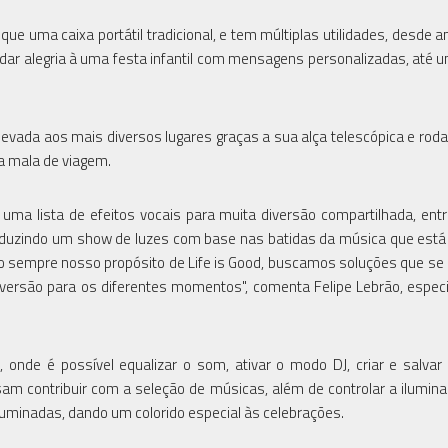
e uma caixa portátil tradicional, e tem múltiplas utilidades, desde 
 dar alegria à uma festa infantil com mensagens personalizadas, até 
vada aos mais diversos lugares graças a sua alça telescópica e rodas
a mala de viagem.
uma lista de efeitos vocais para muita diversão compartilhada, ent
produzindo um show de luzes com base nas batidas da música que está
o sempre nosso propósito de Life is Good, buscamos soluções que s
versão para os diferentes momentos", comenta Felipe Lebrão, especi
 onde é possível equalizar o som, ativar o modo DJ, criar e salvar 
am contribuir com a seleção de músicas, além de controlar a ilumin
luminadas, dando um colorido especial às celebrações.