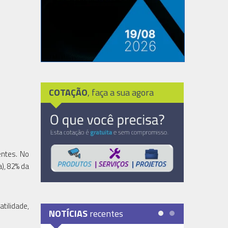
COTAÇÃO
, faça a sua agora
entes. No
a), 82% da
tilidade,
NOTÍCIAS
recentes