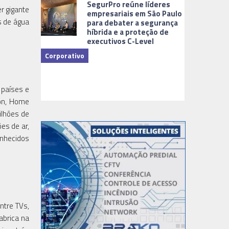
SegurPro reúne líderes
r gigante
empresariais em São Paulo
s de água
para debater a segurança
híbrida e a proteção de
executivos C-Level
Corporativo
Dicas
 países e
ion, Home
ilhões de
es de ar,
onhecidos
ntre TVs,
abrica na