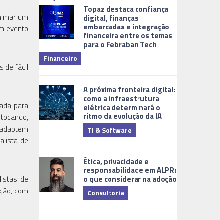
Topaz destaca confiança
animar um
digital, finanças
embarcadas e integração
um evento
financeira entre os temas
para o Febraban Tech
aberta de v
Financeiro
Monitorame
 de fácil
A próxima fronteira digital:
como a infraestrutura
rada para
elétrica determinará o
ritmo da evolução da IA
 tocando,
e adaptem
TI & Software
Tecnologia
alista de
Ética, privacidade e
responsabilidade em ALPR:
o que considerar na adoção
listas de
ação, com
Consultoria
Cidades Digi