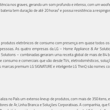
ência nos graves, gerando um som profundo e intenso, com um woofe
 bateria tem duração de até 20 horas² e possui resistência a respingo
a e produtos eletrônicos de consumo com presença em quase todos os
l pessoas. As quatro empresas da LG – Home Appliance & Air Solut
 Solutions – combinadas geraram uma receita global de mais de 84 b
de consumo e comerciais que vão desde TVs, eletrodomésticos, soluçõ
s marcas premium LG SIGNATURE e inteligente LG ThinQ são nomes c
aliza no País um extenso lineup de produtos, com mais de 350 itens, e
ores de Ar, Linha Branca e Soluções Corporativas. A companhia, que f