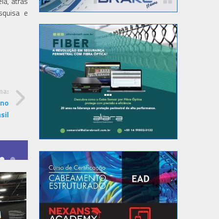
ia, atrás
squisa e
ma:
 no
sil