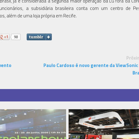
rasil, já é considerada a segunda maior operação da LG fora da Core
cionários, a subsidiária brasileira conta com um centro de Pe
os, além de uma loja própria em Recife.
Próxi
evento
Paulo Cardoso é novo gerente da ViewSonic
Bra