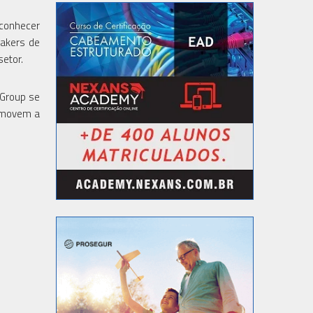
 conhecer
eakers de
setor.
 Group se
romovem a