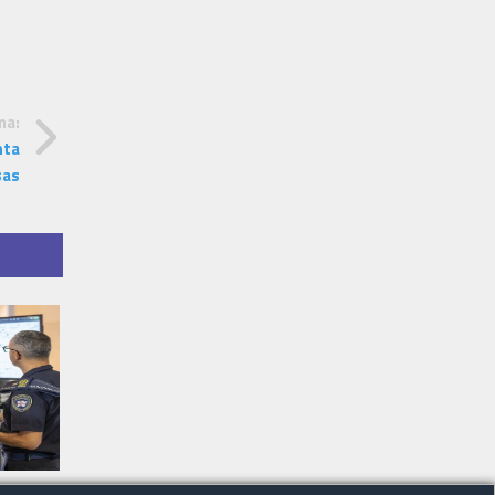
ma:
nta
sas