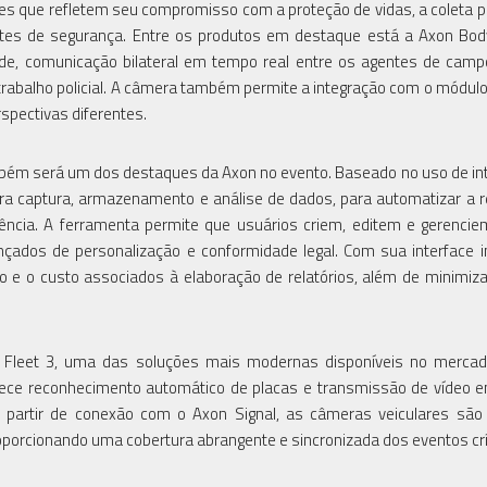
ões que refletem seu compromisso com a proteção de vidas, a coleta p
ntes de segurança. Entre os produtos em destaque está a Axon Bo
ade, comunicação bilateral em tempo real entre os agentes de cam
trabalho policial. A câmera também permite a integração com o módulo
spectivas diferentes.
mbém será um dos destaques da Axon no evento. Baseado no uso de int
egra captura, armazenamento e análise de dados, para automatizar a 
ciência. A ferramenta permite que usuários criem, editem e gerencie
çados de personalização e conformidade legal. Com sua interface in
 e o custo associados à elaboração de relatórios, além de minimiza
 Fleet 3, uma das soluções mais modernas disponíveis no mercad
rece reconhecimento automático de placas e transmissão de vídeo
. A partir de conexão com o Axon Signal, as câmeras veiculares são
orcionando uma cobertura abrangente e sincronizada dos eventos crí