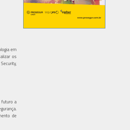
ologia em
alizar os
Security,
 futuro a
egurança.
amento de