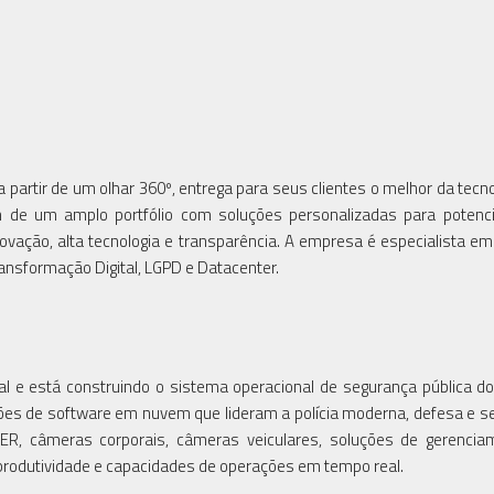
partir de um olhar 360º, entrega para seus clientes o melhor da tecn
m de um amplo portfólio com soluções personalizadas para potenci
vação, alta tecnologia e transparência. A empresa é especialista em 
ransformação Digital, LGPD e Datacenter.
al e está construindo o sistema operacional de segurança pública do
uções de software em nuvem que lideram a polícia moderna, defesa e s
ASER, câmeras corporais, câmeras veiculares, soluções de gerenci
produtividade e capacidades de operações em tempo real.