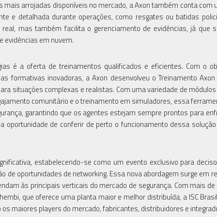
as mais arrojadas disponíveis no mercado, a Axon também conta com 
nte e detalhada durante operações, como resgates ou batidas polici
al, mas também facilita o gerenciamento de evidências, já que s
e evidências em nuvem.
as é a oferta de treinamentos qualificados e eficientes. Com o ob
cias formativas inovadoras, a Axon desenvolveu o Treinamento Axo
 para situações complexas e realistas. Com uma variedade de módulos
engajamento comunitário e o treinamento em simuladores, essa ferrame
egurança, garantindo que os agentes estejam sempre prontos para enf
ão a oportunidade de conferir de perto o funcionamento dessa solução
ignificativa, estabelecendo-se como um evento exclusivo para decis
ação de oportunidades de networking. Essa nova abordagem surge em r
endam às principais verticais do mercado de segurança. Com mais de
embi, que oferece uma planta maior e melhor distribuída, a ISC Brasi
 os maiores players do mercado, fabricantes, distribuidores e integrad