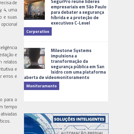
SegurPro reúne líderes
recisa de
empresariais em São Paulo
dy 4, uma
para debater a segurança
po e suas
híbrida e a proteção de
executivos C-Level
 opcional
Corporativo
Dicas
eligência
Milestone Systems
redação e
impulsiona a
transformação da
m relatos
segurança pública em San
tuitiva e
Isidro com uma plataforma
r erros e
aberta de videomonitoramento
Monitoramento
TI & Softwa
o para o
 em tempo
 ativadas
ticos.