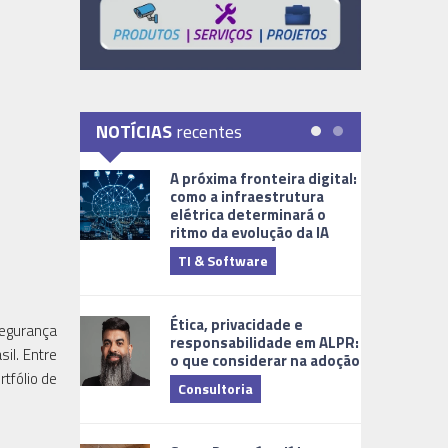
NOTÍCIAS
recentes
A próxima fronteira digital:
como a infraestrutura
elétrica determinará o
ritmo da evolução da IA
TI & Software
Tecnologia
Ética, privacidade e
segurança
responsabilidade em ALPR:
il. Entre
o que considerar na adoção
tfólio de
Consultoria
Cidades Digi