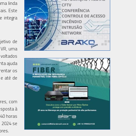
uma linda
ais. Este
e integra
jetivo de
n VR, uma
 voltados
nta ajuda
rentar os
 e até de
ores, com
esposta à
 40 horas
l 2024 se
ores.