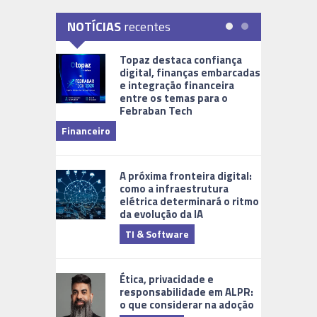
NOTÍCIAS
recentes
Topaz destaca confiança
digital, finanças embarcadas
e integração financeira
entre os temas para o
Febraban Tech
videomoni
Financeiro
Monitoram
A próxima fronteira digital:
como a infraestrutura
elétrica determinará o ritmo
da evolução da IA
TI & Software
Tecnologia
Ética, privacidade e
responsabilidade em ALPR:
o que considerar na adoção