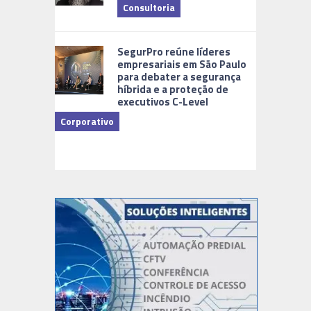
Consultoria
Cidades Di
SegurPro reúne líderes
empresariais em São Paulo
para debater a segurança
híbrida e a proteção de
executivos C-Level
Corporativo